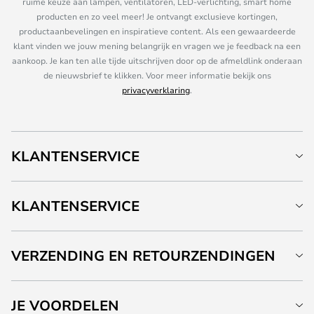
ruime keuze aan lampen, ventilatoren, LED-verlichting, smart home
producten en zo veel meer! Je ontvangt exclusieve kortingen,
productaanbevelingen en inspiratieve content. Als een gewaardeerde
klant vinden we jouw mening belangrijk en vragen we je feedback na een
aankoop. Je kan ten alle tijde uitschrijven door op de afmeldlink onderaan
de nieuwsbrief te klikken. Voor meer informatie bekijk ons
privacyverklaring
.
KLANTENSERVICE
KLANTENSERVICE
VERZENDING EN RETOURZENDINGEN
JE VOORDELEN