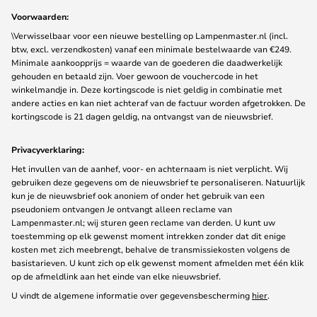
Voorwaarden:
\Verwisselbaar voor een nieuwe bestelling op Lampenmaster.nl (incl.
btw, excl. verzendkosten) vanaf een minimale bestelwaarde van €249.
Minimale aankoopprijs = waarde van de goederen die daadwerkelijk
gehouden en betaald zijn. Voer gewoon de vouchercode in het
winkelmandje in. Deze kortingscode is niet geldig in combinatie met
andere acties en kan niet achteraf van de factuur worden afgetrokken. De
kortingscode is 21 dagen geldig, na ontvangst van de nieuwsbrief.
Privacyverklaring:
Het invullen van de aanhef, voor- en achternaam is niet verplicht. Wij
gebruiken deze gegevens om de nieuwsbrief te personaliseren. Natuurlijk
kun je de nieuwsbrief ook anoniem of onder het gebruik van een
pseudoniem ontvangen Je ontvangt alleen reclame van
Lampenmaster.nl; wij sturen geen reclame van derden. U kunt uw
toestemming op elk gewenst moment intrekken zonder dat dit enige
kosten met zich meebrengt, behalve de transmissiekosten volgens de
basistarieven. U kunt zich op elk gewenst moment afmelden met één klik
op de afmeldlink aan het einde van elke nieuwsbrief.
U vindt de algemene informatie over gegevensbescherming
hier
.