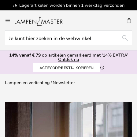
Lagerartikelen worden binnen 1 werkdag verzonden
Ga
naar
EN
de
Je
inhoud
ZOEK
kunt
hier
14% vanaf € 79
op artikelen gemarkeerd met ‘14% EXTRA’
zoeken
Ontdek nu
in
ACTIECODE:
BEST
KOPIËREN
de
webwinkel
Lampen en verlichting
Newsletter