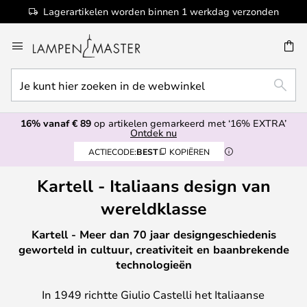
100+ designermerken
Ga
naar
EN
de
Je
inhoud
ZOEK
kunt
hier
16% vanaf € 89
op artikelen gemarkeerd met ‘16% EXTRA’
zoeken
Ontdek nu
in
ACTIECODE:
BEST
KOPIËREN
de
webwinkel
Kartell - Italiaans design van
wereldklasse
Kartell - Meer dan 70 jaar designgeschiedenis
geworteld in cultuur, creativiteit en baanbrekende
technologieën
In 1949 richtte Giulio Castelli het Italiaanse