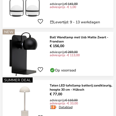
adviesprijs
€ 141,00
adviesprijs -€ 1,00
Levertijd: 9 - 13 werkdagen
NEW
Ball Wandlamp met Usb Matte Zwart -
Frandsen
€ 156,00
adviesprijs
€ 269,00
adviesprijs -€ 113,00
Op voorraad
SUMMER DEAL
Taten LED tafellamp batterij zandkleurig,
hoogte 30 cm - Hübsch
€ 77,00
adviesprijs
€ 110,00
adviesprijs -€ 33,00
Datablad