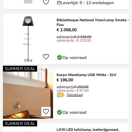
Levertijd: 9 - 13 werkdagen
Bibliotheque National VloerLamp Smoke -
Flos
€ 2.058,00
adviesprijs
€ 2.328,00
adviesprijs -€ 270,00
Op voorraad
SUMMER DEAL
Karpo Wandlamp USB White - SLV
€ 196,00
adviesprijs
€ 293,00
adviesprijs -€ 97,00
Datablad
Op voorraad
SUMMER DEAL
LOW LED tafellamp, batterijgevoed,