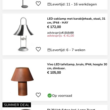
Levertijd: 11 - 16 werkdagen
LED-zaklamp met karabijnhaak, staal, 31
cm, IP44 - HAY
€ 172,00
adviesprijs
€ 213,00
adviesprijs -€ 41,00
Levertijd: 6 - 7 weken
Vivo LED tafellamp, bruin, IP44, hoogte 30
cm, dimbaar.
€ 105,00
Op voorraad
SUMMER DEAL
DL20 Usb Schap Incl. Lamp Zwart -