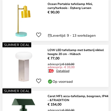
Ocean Portable tafellamp Mini,
curry/turkoois - Dyberg Larsen
€ 90,00
Levertijd: 9 - 13 werkdagen
SUMMER DEAL
LOW LED tafellamp met batterij nikkel
hoogte 20 cm - Hübsch
€ 77,00
adviesprijs
€ 110,00
adviesprijs -€ 33,00
Datablad
Op voorraad
SUMMER DEAL
Caret MF1 accu-tafellamp, bosgroen, IP44
- &TRADITION
€ 154,00
adviesprijs
€ 202,00