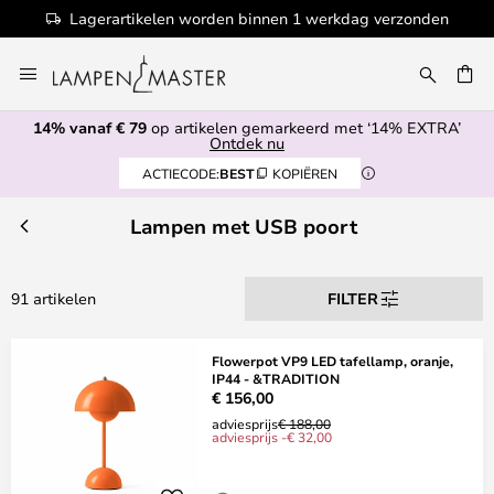
nnen 1 werkdag verzonden
100+ designerm
Ga
naar
EN
de
14% vanaf € 79
op artikelen gemarkeerd met ‘14% EXTRA’
inhoud
Ontdek nu
ACTIECODE:
BEST
KOPIËREN
Lampen met USB poort
91 artikelen
FILTER
Flowerpot VP9 LED tafellamp, oranje,
IP44 - &TRADITION
€ 156,00
adviesprijs
€ 188,00
adviesprijs -€ 32,00