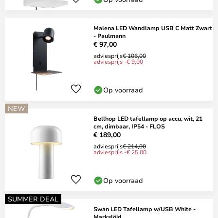
Malena LED Wandlamp USB C Matt Zwart
- Paulmann
€ 97,00
adviesprijs
€ 106,00
adviesprijs -€ 9,00
Op voorraad
NEW
Bellhop LED tafellamp op accu, wit, 21
cm, dimbaar, IP54 - FLOS
€ 189,00
adviesprijs
€ 214,00
adviesprijs -€ 25,00
Op voorraad
SUMMER DEAL
Swan LED Tafellamp w/USB White -
Markslöjd