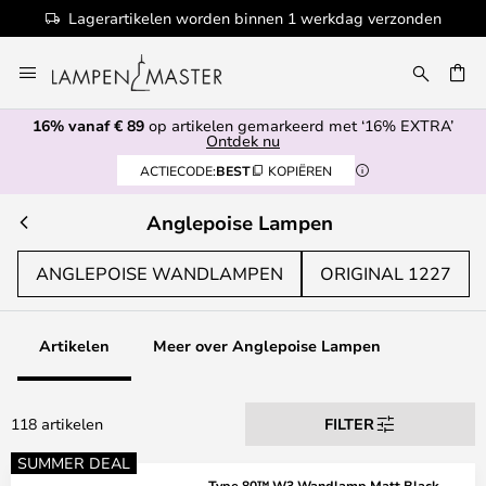
onden
100+ designermerken
Ga
naar
EN
de
16% vanaf € 89
op artikelen gemarkeerd met ‘16% EXTRA’
inhoud
Ontdek nu
ACTIECODE:
BEST
KOPIËREN
Anglepoise Lampen
ANGLEPOISE WANDLAMPEN
ORIGINAL 1227
Artikelen
Meer over Anglepoise Lampen
118 artikelen
FILTER
SUMMER DEAL
Type 80™ W3 Wandlamp Matt Black -