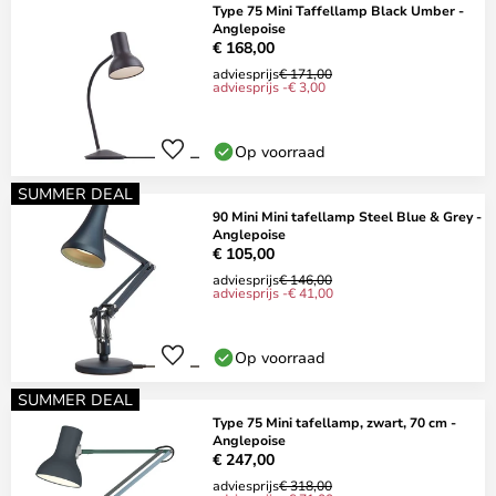
Type 75 Mini Taffellamp Black Umber -
Anglepoise
€ 168,00
adviesprijs
€ 171,00
adviesprijs -€ 3,00
Op voorraad
SUMMER DEAL
90 Mini Mini tafellamp Steel Blue & Grey -
Anglepoise
€ 105,00
adviesprijs
€ 146,00
adviesprijs -€ 41,00
Op voorraad
SUMMER DEAL
Type 75 Mini tafellamp, zwart, 70 cm -
Anglepoise
€ 247,00
adviesprijs
€ 318,00