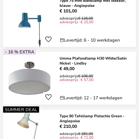
Type 75 Mini wandlamp met stekker,
blauw - Anglepoise
€ 101,00
adviesprijs
€ 126,00
adviesprijs -€ 25,00
Levertijd: 6 - 10 werkdagen
- 16 % EXTRA
Umma Plafondlamp H30 White/Satin
Nickel - Lindby
€ 49,00
adviesprijs
€ 106,00
adviesprijs -€ 57,00
Levertijd: 12 - 17 werkdagen
SUMMER DEAL
Type 80 Tafellamp Pistachio Green -
Anglepoise
€ 210,00
adviesprijs
€ 281,00
adviesprijs -€ 71,00