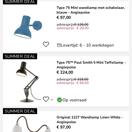
SUMMER DEAL
Type 75 Mini wandlamp met schakelaar,
blauw - Anglepoise
€ 97,00
adviesprijs
€ 126,00
adviesprijs -€ 29,00
Levertijd: 6 - 10 werkdagen
SUMMER DEAL
Type 75™ Paul Smith 5 Mini Taffellamp -
Anglepoise
€ 224,00
adviesprijs
€ 318,00
adviesprijs -€ 94,00
Op voorraad
SUMMER DEAL
Original 1227 Wandlamp Linen White -
Anglepoise
€ 97,00