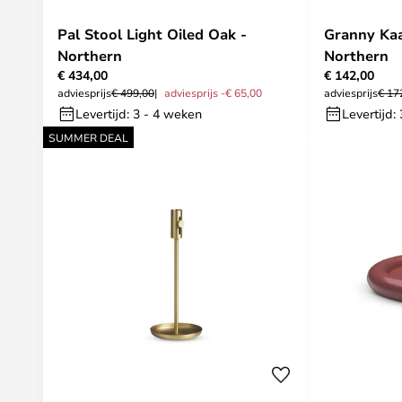
Pal Stool Light Oiled Oak -
Granny Kaa
Northern
Northern
€ 434,00
€ 142,00
adviesprijs
€ 499,00
adviesprijs -€ 65,00
adviesprijs
€ 17
Levertijd: 3 - 4 weken
Levertijd:
SUMMER DEAL