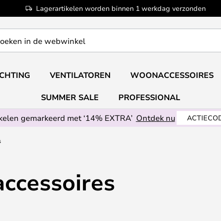
Lagerartikelen worden binnen 1 werkdag verzonden
ICHTING
VENTILATOREN
WOONACCESSOIRES
SUMMER SALE
PROFESSIONAL
ikelen gemarkeerd met ‘14% EXTRA’
Ontdek nu
ACTIECOD
s
ccessoires