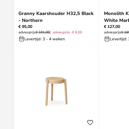
Granny Kaarshouder H32,5 Black
Monolith K
- Northern
White Marb
€ 95,00
€ 127,00
adviesprijs
€ 101,00
adviesprijs -€ 6,00
adviesprijs
€ 16
Levertijd: 3 - 4 weken
Levertijd: