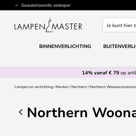
Ga
Geautoriseerde verkoper
naar
de
Je
inhoud
kunt
hier
zoeken
BINNENVERLICHTING
BUITENVERL
in
de
webwinkel
14% vanaf € 79
op art
Lampen en verlichting
Merken
Northern
Northern Woonaccessoire
Northern Woona