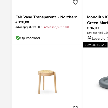
Fab Vase Transparent - Northern
Monolith 
€ 198,00
Green Marb
adviesprijs
€ 199,00
adviesprijs -€ 1,00
€ 96,00
adviesprijs
€ 13
Op voorraad
Levertijd:
SUMMER DEAL