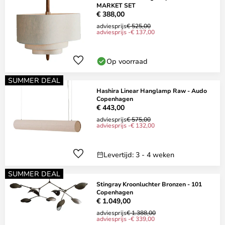
MARKET SET
€ 388,00
adviesprijs
€ 525,00
adviesprijs -€ 137,00
Op voorraad
SUMMER DEAL
Hashira Linear Hanglamp Raw - Audo
Copenhagen
€ 443,00
adviesprijs
€ 575,00
adviesprijs -€ 132,00
Levertijd: 3 - 4 weken
SUMMER DEAL
Stingray Kroonluchter Bronzen - 101
Copenhagen
€ 1.049,00
adviesprijs
€ 1.388,00
adviesprijs -€ 339,00