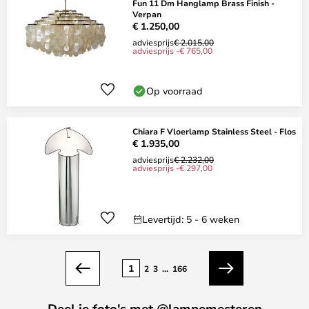
Fun 11 Dm Hanglamp Brass Finish -
Verpan
€ 1.250,00
adviesprijs
€ 2.015,00
adviesprijs -€ 765,00
Op voorraad
Chiara F Vloerlamp Stainless Steel - Flos
€ 1.935,00
adviesprijs
€ 2.232,00
adviesprijs -€ 297,00
Levertijd: 5 - 6 weken
Pagina
1
2
3
...
166
Vorige
Volgende
Deel je foto's met @lampemesteren