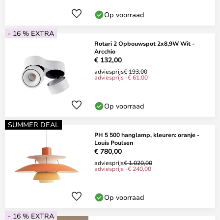
Op voorraad
- 16 % EXTRA
Rotari 2 Opbouwspot 2x8,9W Wit -
Arcchio
€ 132,00
adviesprijs
€ 193,00
adviesprijs -€ 61,00
Op voorraad
SUMMER DEAL
PH 5 500 hanglamp, kleuren: oranje -
Louis Poulsen
€ 780,00
adviesprijs
€ 1.020,00
adviesprijs -€ 240,00
Op voorraad
- 16 % EXTRA