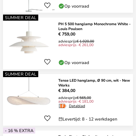
Op voorraad
SUMMER DEAL
PH 5 500 hanglamp Monochrome White -
Louis Poulsen
€ 759,00
adviesprijs
€ 1.020,00
adviesprijs -€ 261,00
Op voorraad
SUMMER DEAL
Tense LED hanglamp, Ø 90 cm, wit - New
Works
€ 384,00
adviesprijs
€ 565,00
adviesprijs -€ 181,00
Datablad
Levertijd: 8 - 12 werkdagen
- 16 % EXTRA