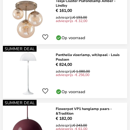
Teeja Cluster Plafondlamp Amber -
Lindby
€ 161,00
adviesprijs
€ 193,00
adviesprijs -€ 32,00
Op voorraad
SUMMER DEAL
Panthella vloerlamp, wit/opaal - Louis
Poulsen
€ 824,00
adviesprijs
€ 1.080,00
adviesprijs -€ 256,00
Op voorraad
SUMMER DEAL
Flowerpot VP1 hanglamp paars -
&Tradition
€ 182,00
adviesprijs
€ 243,00
adviesprijs -€ 61,00