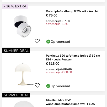
- 16 % EXTRA
Rotari plafondlamp 8,9W wit - Arcchio
€ 75,00
adviesprijs
€ 87,00
adviesprijs -13%
Op voorraad
SUMMER DEAL
Panthella 320 tafellamp beige Ø 32 cm
E14 - Louis Poulsen
€ 315,00
adviesprijs
€ 395,00
adviesprijs -€ 80,00
Op voorraad
SUMMER DEAL
Glo-Ball Mini C/W
wandlamp/plafondlamp wit - FLOS