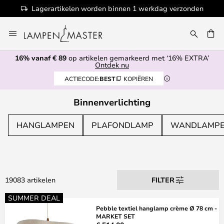
rzonden
100+ designermerken
Ga
naar
EN
de
16% vanaf € 89
op artikelen gemarkeerd met ‘16% EXTRA’
inhoud
Ontdek nu
ACTIECODE:
BEST
KOPIËREN
Binnenverlichting
HANGLAMPEN
PLAFONDLAMP
WANDLAMP
19083 artikelen
FILTER
SUMMER DEAL
Pebble textiel hanglamp crème Ø 78 cm -
MARKET SET