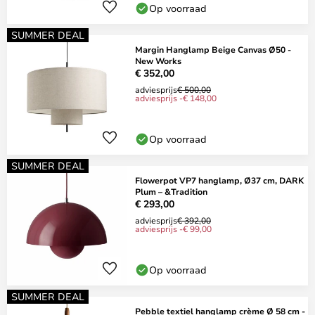
Op voorraad
SUMMER DEAL
Margin Hanglamp Beige Canvas Ø50 -
New Works
€ 352,00
adviesprijs
€ 500,00
adviesprijs -€ 148,00
Op voorraad
SUMMER DEAL
Flowerpot VP7 hanglamp, Ø37 cm, DARK
Plum – &Tradition
€ 293,00
adviesprijs
€ 392,00
adviesprijs -€ 99,00
Op voorraad
SUMMER DEAL
Pebble textiel hanglamp crème Ø 58 cm -