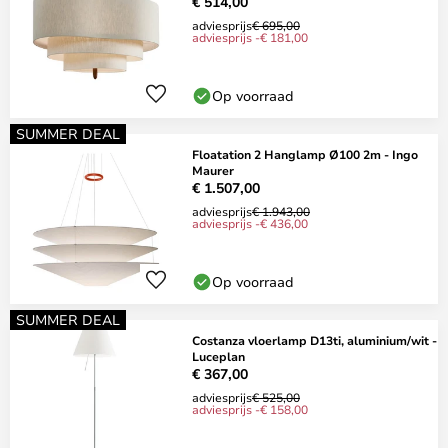
€ 514,00
adviesprijs
€ 695,00
adviesprijs -€ 181,00
Op voorraad
SUMMER DEAL
Floatation 2 Hanglamp Ø100 2m - Ingo
Maurer
€ 1.507,00
adviesprijs
€ 1.943,00
adviesprijs -€ 436,00
Op voorraad
SUMMER DEAL
Costanza vloerlamp D13ti, aluminium/wit -
Luceplan
€ 367,00
adviesprijs
€ 525,00
adviesprijs -€ 158,00