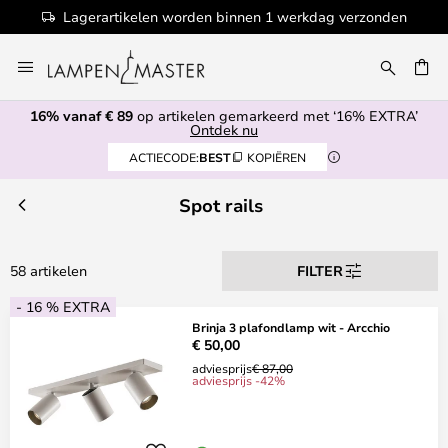
zonden
100+ designermerken
Ga
naar
EN
de
16% vanaf € 89
op artikelen gemarkeerd met ‘16% EXTRA’
inhoud
Ontdek nu
ACTIECODE:
BEST
KOPIËREN
Spot rails
58 artikelen
FILTER
- 16 % EXTRA
Brinja 3 plafondlamp wit - Arcchio
€ 50,00
adviesprijs
€ 87,00
adviesprijs -42%