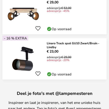
€ 29,00
adviesprijs
€ 53,00
adviesprijs -45%
Op voorraad
- 16 % EXTRA
Linaro Track spot GU10 Zwart/Bruin -
Lindby
€ 23,00
adviesprijs
€ 29,00
adviesprijs -20%
Op voorraad
Deel je foto's met @lampemesteren
Inspireer en laat je inspireren, van het ene unieke huis
naar het andere. Tag je foto's met #yesLampemesteren