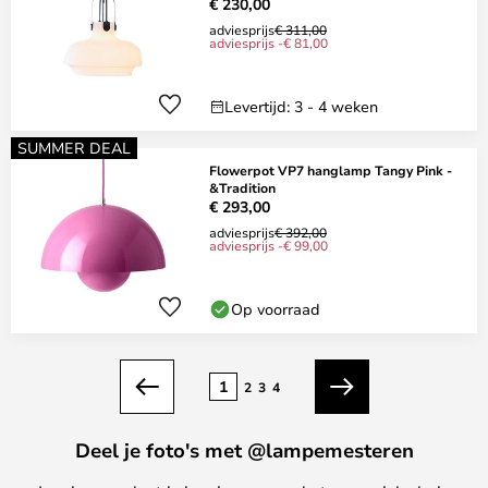
€ 230,00
adviesprijs
€ 311,00
adviesprijs -€ 81,00
Levertijd: 3 - 4 weken
SUMMER DEAL
Flowerpot VP7 hanglamp Tangy Pink -
&Tradition
€ 293,00
adviesprijs
€ 392,00
adviesprijs -€ 99,00
Op voorraad
Pagina
1
2
3
4
Vorige
Volgende
Deel je foto's met @lampemesteren