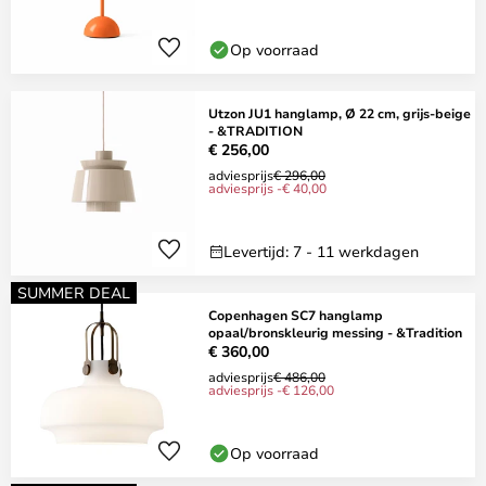
Op voorraad
Utzon JU1 hanglamp, Ø 22 cm, grijs-beige
- &TRADITION
€ 256,00
adviesprijs
€ 296,00
adviesprijs -€ 40,00
Levertijd: 7 - 11 werkdagen
SUMMER DEAL
Copenhagen SC7 hanglamp
opaal/bronskleurig messing - &Tradition
€ 360,00
adviesprijs
€ 486,00
adviesprijs -€ 126,00
Op voorraad