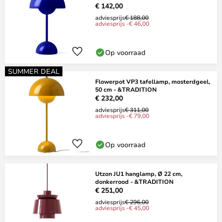
€ 142,00
adviesprijs
€ 188,00
adviesprijs -€ 46,00
Op voorraad
SUMMER DEAL
Flowerpot VP3 tafellamp, mosterdgeel,
50 cm - &TRADITION
€ 232,00
adviesprijs
€ 311,00
adviesprijs -€ 79,00
Op voorraad
Utzon JU1 hanglamp, Ø 22 cm,
donkerrood - &TRADITION
€ 251,00
adviesprijs
€ 296,00
adviesprijs -€ 45,00