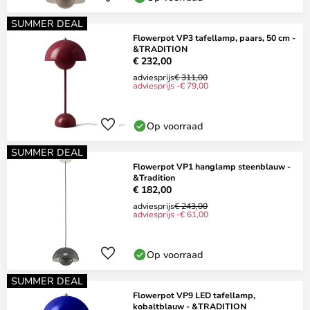
SUMMER DEAL
Flowerpot VP3 tafellamp, paars, 50 cm -
&TRADITION
€ 232,00
adviesprijs
€ 311,00
adviesprijs -€ 79,00
Op voorraad
SUMMER DEAL
Flowerpot VP1 hanglamp steenblauw -
&Tradition
€ 182,00
adviesprijs
€ 243,00
adviesprijs -€ 61,00
Op voorraad
SUMMER DEAL
Flowerpot VP9 LED tafellamp,
kobaltblauw - &TRADITION