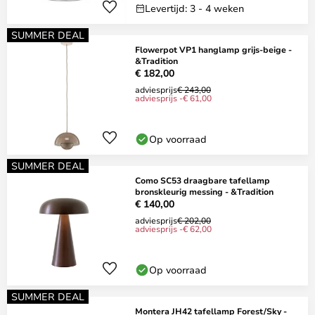
Levertijd: 3 - 4 weken
SUMMER DEAL
Flowerpot VP1 hanglamp grijs-beige -
&Tradition
€ 182,00
adviesprijs
€ 243,00
adviesprijs -€ 61,00
Op voorraad
SUMMER DEAL
Como SC53 draagbare tafellamp
bronskleurig messing - &Tradition
€ 140,00
adviesprijs
€ 202,00
adviesprijs -€ 62,00
Op voorraad
SUMMER DEAL
Montera JH42 tafellamp Forest/Sky -