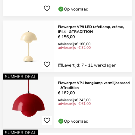
Op voorraad
Flowerpot VP9 LED tafellamp, crème,
IP44 - &TRADITION
€ 156,00
adviesprijs
€ 188,00
adviesprijs -€ 32,00
Levertijd: 7 - 11 werkdagen
SUMMER DEAL
Flowerpot VP1 hanglamp vermiljoenrood
- &Tradition
€ 182,00
adviesprijs
€ 243,00
adviesprijs -€ 61,00
Op voorraad
SUMMER DEAL