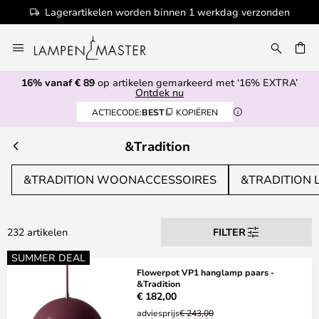
Lagerartikelen worden binnen 1 werkdag verzonden
Ga
naar
EN
de
16% vanaf € 89
op artikelen gemarkeerd met ‘16% EXTRA’
inhoud
Ontdek nu
ACTIECODE:
BEST
KOPIËREN
&Tradition
&TRADITION WOONACCESSOIRES
&TRADITION
232 artikelen
FILTER
SUMMER DEAL
Flowerpot VP1 hanglamp paars -
&Tradition
€ 182,00
adviesprijs
€ 243,00