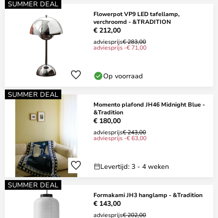
SUMMER DEAL
Flowerpot VP9 LED tafellamp,
verchroomd - &TRADITION
€ 212,00
adviesprijs
€ 283,00
adviesprijs -€ 71,00
Op voorraad
SUMMER DEAL
Momento plafond JH46 Midnight Blue -
&Tradition
€ 180,00
adviesprijs
€ 243,00
adviesprijs -€ 63,00
Levertijd: 3 - 4 weken
SUMMER DEAL
Formakami JH3 hanglamp - &Tradition
€ 143,00
adviesprijs
€ 202,00