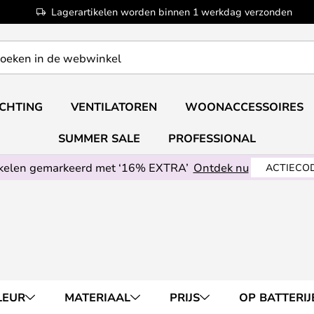
Lagerartikelen worden binnen 1 werkdag verzonden
ICHTING
VENTILATOREN
WOONACCESSOIRES
SUMMER SALE
PROFESSIONAL
ikelen gemarkeerd met ‘16% EXTRA’
Ontdek nu
ACTIECOD
LEUR
MATERIAAL
PRIJS
OP BATTERIJ