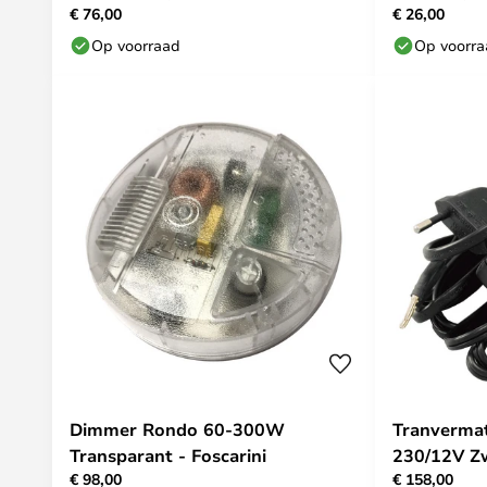
€ 76,00
€ 26,00
Relco
Op voorraad
Op voorr
Dimmer Rondo 60-300W
Tranverma
Transparant - Foscarini
230/12V Zw
€ 98,00
€ 158,00