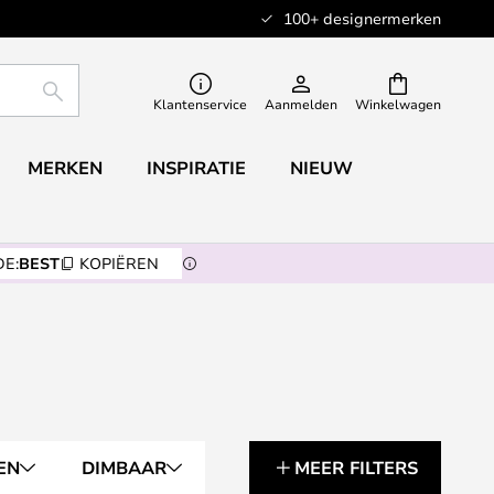
100+ designermerken
ZOEKEN
Klantenservice
Aanmelden
Winkelwagen
MERKEN
INSPIRATIE
NIEUW
E:
BEST
KOPIËREN
EN
DIMBAAR
MEER FILTERS