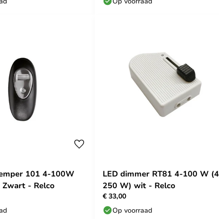
aad
Op voorraad
demper 101 4-100W
LED dimmer RT81 4-100 W (4
Zwart - Relco
250 W) wit - Relco
€ 33,00
aad
Op voorraad