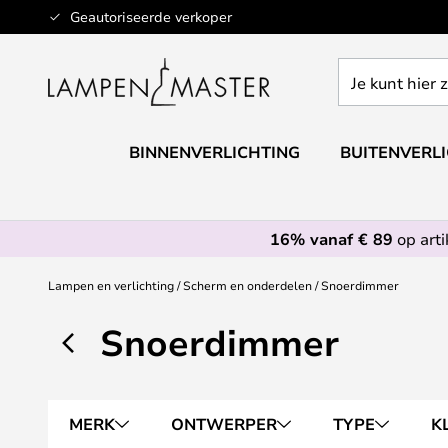
Ga
Geautoriseerde verkoper
naar
de
Je
inhoud
kunt
hier
zoeken
BINNENVERLICHTING
BUITENVERL
in
de
webwinkel
16% vanaf € 89
op art
Lampen en verlichting
Scherm en onderdelen
Snoerdimmer
Snoerdimmer
MERK
ONTWERPER
TYPE
K