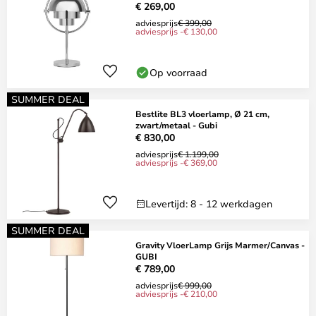
€ 269,00
adviesprijs
€ 399,00
adviesprijs -€ 130,00
Op voorraad
SUMMER DEAL
Bestlite BL3 vloerlamp, Ø 21 cm,
zwart/metaal - Gubi
€ 830,00
adviesprijs
€ 1.199,00
adviesprijs -€ 369,00
Levertijd: 8 - 12 werkdagen
SUMMER DEAL
Gravity VloerLamp Grijs Marmer/Canvas -
GUBI
€ 789,00
adviesprijs
€ 999,00
adviesprijs -€ 210,00