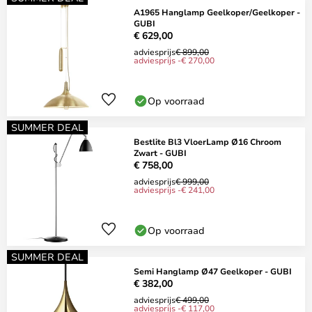
A1965 Hanglamp Geelkoper/Geelkoper -
GUBI
€ 629,00
adviesprijs
€ 899,00
adviesprijs -€ 270,00
Op voorraad
SUMMER DEAL
Bestlite Bl3 VloerLamp Ø16 Chroom
Zwart - GUBI
€ 758,00
adviesprijs
€ 999,00
adviesprijs -€ 241,00
Op voorraad
SUMMER DEAL
Semi Hanglamp Ø47 Geelkoper - GUBI
€ 382,00
adviesprijs
€ 499,00
adviesprijs -€ 117,00