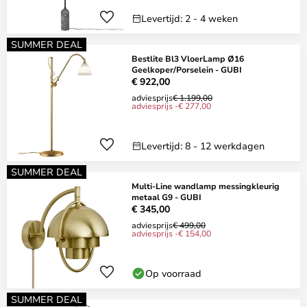
Levertijd: 2 - 4 weken
SUMMER DEAL
Bestlite Bl3 VloerLamp Ø16
Geelkoper/Porselein - GUBI
€ 922,00
adviesprijs
€ 1.199,00
adviesprijs -€ 277,00
Levertijd: 8 - 12 werkdagen
SUMMER DEAL
Multi-Line wandlamp messingkleurig
metaal G9 - GUBI
€ 345,00
adviesprijs
€ 499,00
adviesprijs -€ 154,00
Op voorraad
SUMMER DEAL