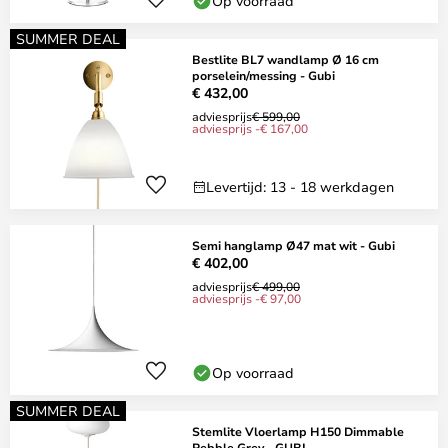
Op voorraad
SUMMER DEAL
Bestlite BL7 wandlamp Ø 16 cm
porselein/messing - Gubi
€ 432,00
adviesprijs
€ 599,00
adviesprijs -€ 167,00
Levertijd: 13 - 18 werkdagen
Semi hanglamp Ø47 mat wit - Gubi
€ 402,00
adviesprijs
€ 499,00
adviesprijs -€ 97,00
Op voorraad
SUMMER DEAL
Stemlite Vloerlamp H150 Dimmable
Pebble Grey - GUBI