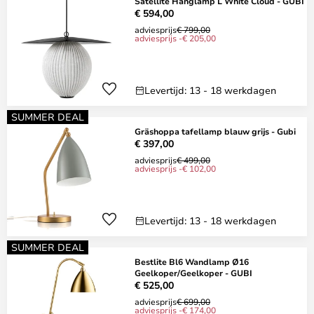
Satellite Hanglamp L White Cloud - GUBI
€ 594,00
adviesprijs
€ 799,00
adviesprijs -€ 205,00
Levertijd: 13 - 18 werkdagen
SUMMER DEAL
Gräshoppa tafellamp blauw grijs - Gubi
€ 397,00
adviesprijs
€ 499,00
adviesprijs -€ 102,00
Levertijd: 13 - 18 werkdagen
SUMMER DEAL
Bestlite Bl6 Wandlamp Ø16
Geelkoper/Geelkoper - GUBI
€ 525,00
adviesprijs
€ 699,00
adviesprijs -€ 174,00