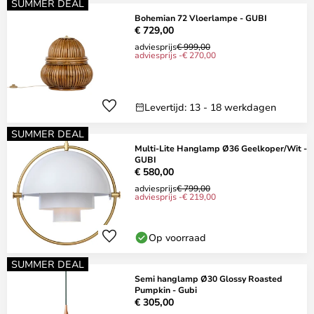
SUMMER DEAL
Bohemian 72 Vloerlampe - GUBI
€ 729,00
adviesprijs
€ 999,00
adviesprijs -€ 270,00
Levertijd: 13 - 18 werkdagen
SUMMER DEAL
Multi-Lite Hanglamp Ø36 Geelkoper/Wit -
GUBI
€ 580,00
adviesprijs
€ 799,00
adviesprijs -€ 219,00
Op voorraad
SUMMER DEAL
Semi hanglamp Ø30 Glossy Roasted
Pumpkin - Gubi
€ 305,00