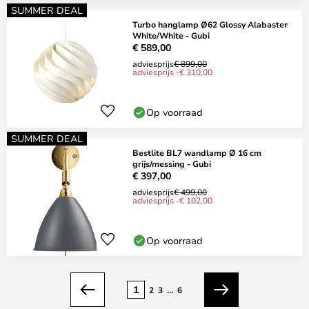
SUMMER DEAL
Turbo hanglamp Ø62 Glossy Alabaster
White/White - Gubi
€ 589,00
adviesprijs
€ 899,00
adviesprijs -€ 310,00
Op voorraad
SUMMER DEAL
Bestlite BL7 wandlamp Ø 16 cm
grijs/messing - Gubi
€ 397,00
adviesprijs
€ 499,00
adviesprijs -€ 102,00
Op voorraad
Pagina
1
2
3
...
6
Vorige
Volgende