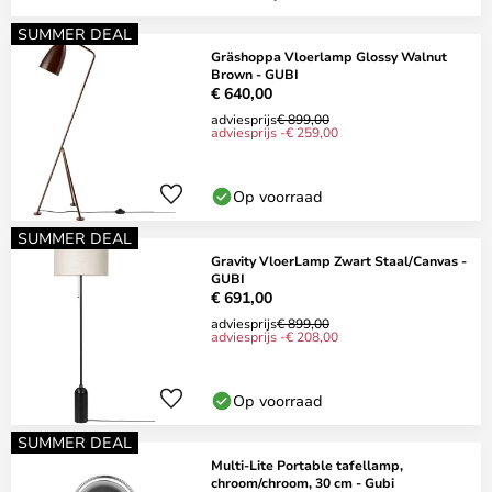
SUMMER DEAL
Gräshoppa Vloerlamp Glossy Walnut
Brown - GUBI
€ 640,00
adviesprijs
€ 899,00
adviesprijs -€ 259,00
Op voorraad
SUMMER DEAL
Gravity VloerLamp Zwart Staal/Canvas -
GUBI
€ 691,00
adviesprijs
€ 899,00
adviesprijs -€ 208,00
Op voorraad
SUMMER DEAL
Multi-Lite Portable tafellamp,
chroom/chroom, 30 cm - Gubi