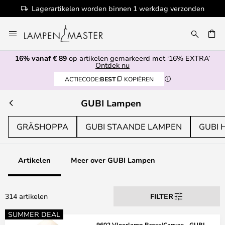
en
100+ designermerken
Ga
naar
EN
de
16% vanaf € 89
op artikelen gemarkeerd met ‘16% EXTRA’
inhoud
Ontdek nu
ACTIECODE:
BEST
KOPIËREN
GUBI Lampen
GRÄSHOPPA
GUBI STAANDE LAMPEN
GUBI
Artikelen
Meer over GUBI Lampen
314 artikelen
FILTER
SUMMER DEAL
9602 Vloerlamp Brass/Canvas - GUBI