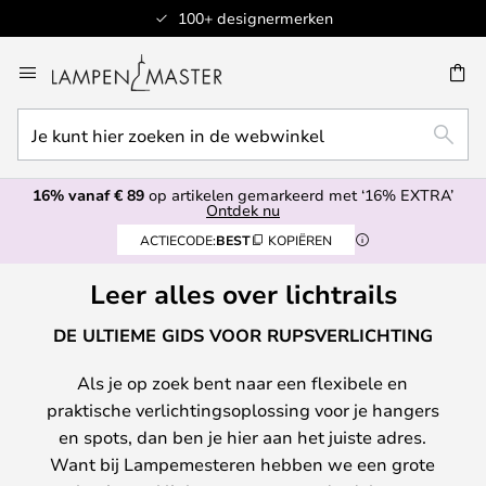
100+ designermerken
Ga
naar
EN
de
Je
inhoud
ZOEK
kunt
hier
16% vanaf € 89
op artikelen gemarkeerd met ‘16% EXTRA’
zoeken
Ontdek nu
in
ACTIECODE:
BEST
KOPIËREN
de
webwinkel
Leer alles over lichtrails
DE ULTIEME GIDS VOOR RUPSVERLICHTING
Als je op zoek bent naar een flexibele en
praktische verlichtingsoplossing voor je hangers
en spots, dan ben je hier aan het juiste adres.
Want bij Lampemesteren hebben we een grote