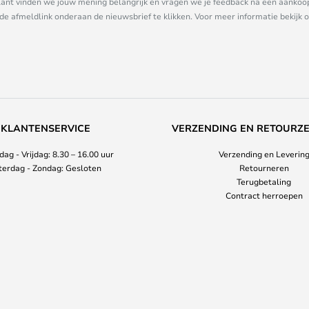
nt vinden we jouw mening belangrijk en vragen we je feedback na een aankoop. 
 de afmeldlink onderaan de nieuwsbrief te klikken. Voor meer informatie bekijk 
KLANTENSERVICE
VERZENDING EN RETOURZ
ag - Vrijdag: 8.30 – 16.00 uur
Verzending en Leverin
terdag - Zondag: Gesloten
Retourneren
Terugbetaling
Contract herroepen