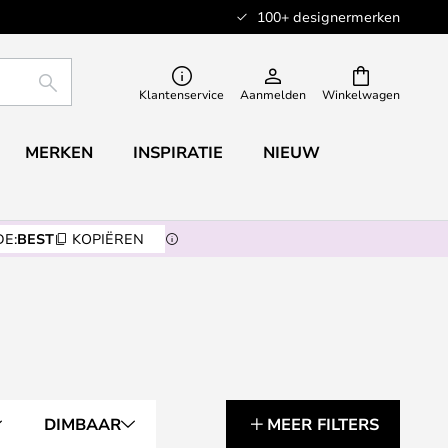
100+ designermerken
ZOEKEN
Klantenservice
Aanmelden
Winkelwagen
MERKEN
INSPIRATIE
NIEUW
E:
BEST
KOPIËREN
DIMBAAR
MEER FILTERS