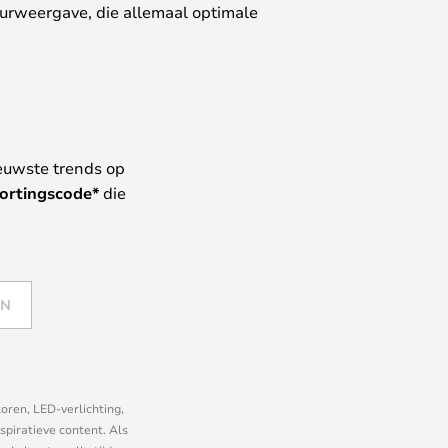
eurweergave, die allemaal optimale
euwste trends op
ortingscode*
die
EN
oren, LED-verlichting,
piratieve content. Als