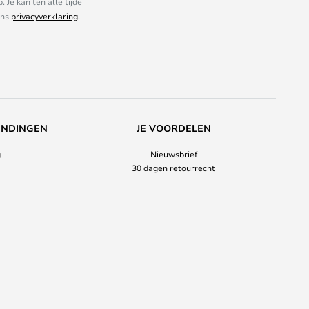
Je kan ten alle tijde
ons
privacyverklaring
.
ENDINGEN
JE VOORDELEN
g
Nieuwsbrief
30 dagen retourrecht