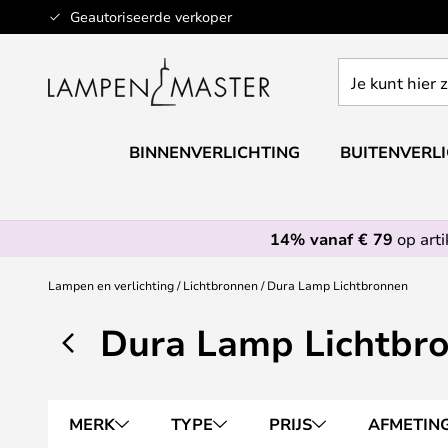
Ga
Geautoriseerde verkoper
naar
de
Je
inhoud
kunt
hier
zoeken
BINNENVERLICHTING
BUITENVERL
in
de
webwinkel
14% vanaf € 79
op art
Lampen en verlichting
Lichtbronnen
Dura Lamp Lichtbronnen
Dura Lamp Lichtbr
MERK
TYPE
PRIJS
AFMETIN