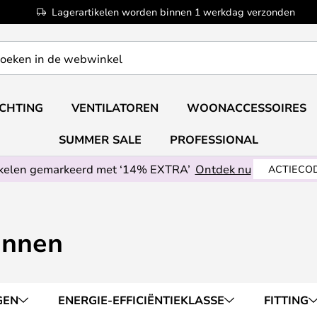
Lagerartikelen worden binnen 1 werkdag verzonden
ICHTING
VENTILATOREN
WOONACCESSOIRES
SUMMER SALE
PROFESSIONAL
ikelen gemarkeerd met ‘14% EXTRA’
Ontdek nu
ACTIECOD
onnen
GEN
ENERGIE-EFFICIËNTIEKLASSE
FITTING