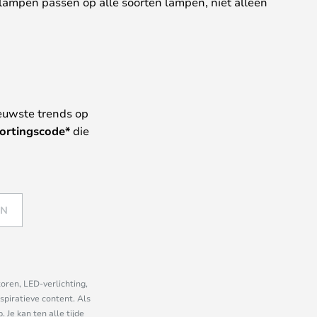
 lampen passen op alle soorten lampen, niet alleen
euwste trends op
ortingscode*
die
EN
oren, LED-verlichting,
piratieve content. Als
Je kan ten alle tijde