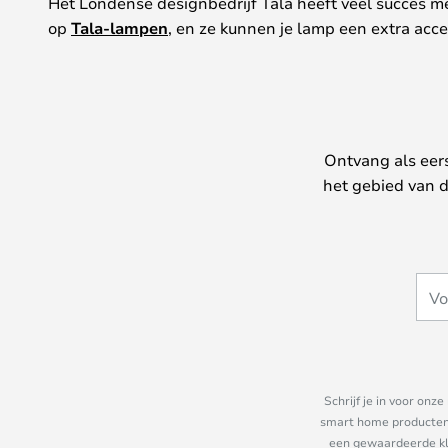
Het Londense designbedrijf Tala heeft veel succes m
op
Tala-lampen
, en ze kunnen je lamp een extra accen
Ontvang als eer
het gebied van d
Schrijf je in voor on
smart home producten e
een gewaardeerde kla