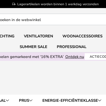
Lagerartikelen worden binnen 1 werkdag verzonden
ICHTING
VENTILATOREN
WOONACCESSOIRES
SUMMER SALE
PROFESSIONAL
ikelen gemarkeerd met ‘16% EXTRA’
Ontdek nu
ACTIECOD
AAL
PRIJS
ENERGIE-EFFICIËNTIEKLASSE