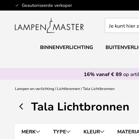
Ga
Geautoriseerde verkoper
naar
de
Je
inhoud
kunt
hier
zoeken
BINNENVERLICHTING
BUITENVERL
in
de
webwinkel
16% vanaf € 89
op art
Lampen en verlichting
Lichtbronnen
Tala Lichtbronnen
Tala Lichtbronnen
MERK
TYPE
KLEUR
MATERI