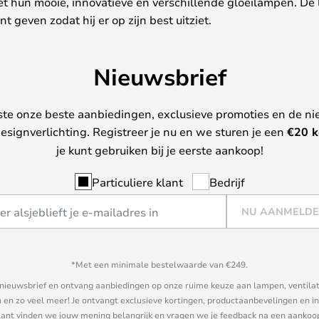
et hun mooie, innovatieve en verschillende gloeilampen. De
t geven zodat hij er op zijn best uitziet.
Nieuwsbrief
ste onze beste aanbiedingen, exclusieve promoties en de ni
esignverlichting. Registreer je nu en we sturen je een
€
20 k
je kunt gebruiken bij je eerste aankoop!
Particuliere klant
Bedrijf
NU AANMELD
*Met een minimale bestelwaarde van €249.
ze nieuwsbrief en ontvang aanbiedingen op onze ruime keuze aan lampen, ventilat
n zo veel meer! Je ontvangt exclusieve kortingen, productaanbevelingen en ins
nt vinden we jouw mening belangrijk en vragen we je feedback na een aankoop. 