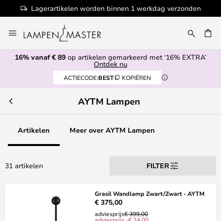
Lagerartikelen worden binnen 1 werkdag verzonden
Ga
naar
EN
de
16% vanaf € 89
op artikelen gemarkeerd met ‘16% EXTRA’
inhoud
Ontdek nu
ACTIECODE:
BEST
KOPIËREN
AYTM Lampen
Artikelen
Meer over AYTM Lampen
31 artikelen
FILTER
Grasil Wandlamp Zwart/Zwart - AYTM
€ 375,00
adviesprijs
€ 399,00
adviesprijs -€ 24,00