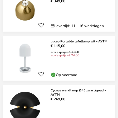
€ 349,00
Levertijd: 11 - 16 werkdagen
Luceo Portable tafellamp wit - AYTM
€ 115,00
adviesprijs
€ 139,00
adviesprijs -€ 24,00
Op voorraad
Cycnus wandlamp Ø45 zwart/goud -
AYTM
€ 269,00