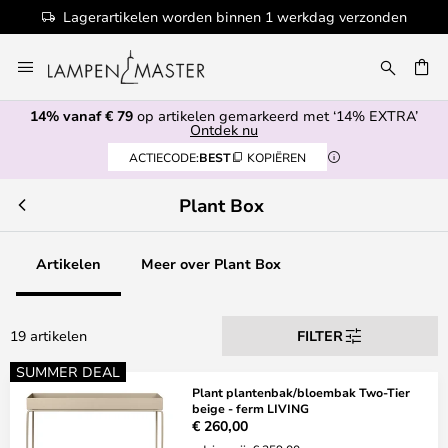
Lagerartikelen worden binnen 1 werkdag verzonden
Ga
naar
EN
de
14% vanaf € 79
op artikelen gemarkeerd met ‘14% EXTRA’
inhoud
Ontdek nu
ACTIECODE:
BEST
KOPIËREN
Plant Box
Artikelen
Meer over Plant Box
19 artikelen
FILTER
SUMMER DEAL
Plant plantenbak/bloembak Two-Tier
beige - ferm LIVING
€ 260,00