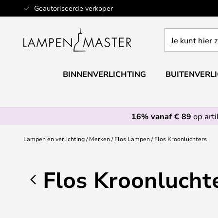
Ga
Geautoriseerde verkoper
naar
de
Je
inhoud
kunt
hier
zoeken
BINNENVERLICHTING
BUITENVERL
in
de
webwinkel
16% vanaf € 89
op art
Lampen en verlichting
Merken
Flos Lampen
Flos Kroonluchters
Flos Kroonlucht