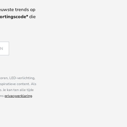
euwste trends op
ortingscode*
die
EN
oren, LED-verlichting,
piratieve content. Als
Je kan ten alle tijde
ons
privacyverklaring
.