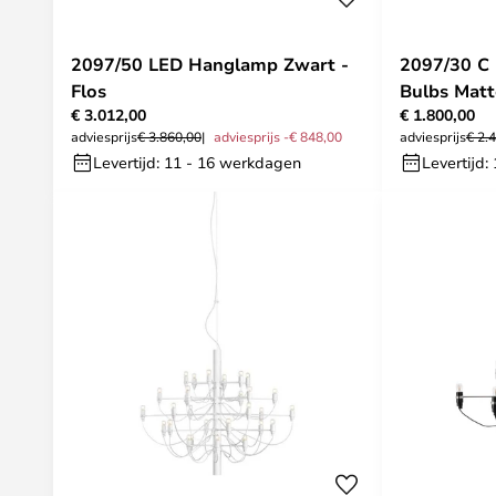
2097/50 LED Hanglamp Zwart -
2097/30 C Hanglamp w/Frosted
Flos
Bulbs Matt
€ 3.012,00
€ 1.800,00
adviesprijs
€ 3.860,00
adviesprijs -€ 848,00
adviesprijs
€ 2.
Levertijd: 11 - 16 werkdagen
Levertijd