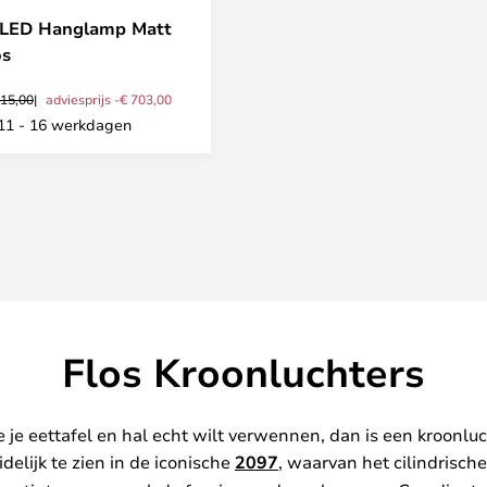
 LED Hanglamp Matt
os
715,00
adviesprijs -€ 703,00
: 11 - 16 werkdagen
Flos Kroonluchters
s je je eettafel en hal echt wilt verwennen, dan is een kroonl
elijk te zien in de iconische
2097
, waarvan het cilindrisch