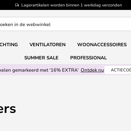
Lagerartikelen worden binnen 1 werkdag verzonden
ICHTING
VENTILATOREN
WOONACCESSOIRES
SUMMER SALE
PROFESSIONAL
ikelen gemarkeerd met ‘16% EXTRA’
Ontdek nu
ACTIECOD
ers