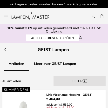
Lagerartikelen worden binnen 1 werkdag verzonden
Ga
naar
EN
de
16% vanaf € 89
op artikelen gemarkeerd met ‘16% EXTRA’
inhoud
Ontdek nu
ACTIECODE:
BEST
KOPIËREN
GEJST Lampen
Artikelen
Meer over GEJST Lampen
40 artikelen
FILTER
SUMMER DEAL
Liris Vloerlamp Messing - GEJST
€ 404,00
adviesprijs
€ 539,00
adviesprijs -€ 135,00