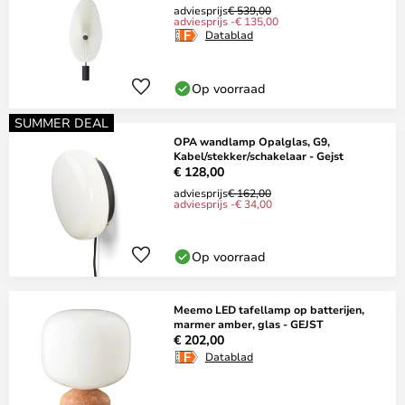
adviesprijs
€ 539,00
adviesprijs -€ 135,00
Datablad
Op voorraad
SUMMER DEAL
OPA wandlamp Opalglas, G9,
Kabel/stekker/schakelaar - Gejst
€ 128,00
adviesprijs
€ 162,00
adviesprijs -€ 34,00
Op voorraad
Meemo LED tafellamp op batterijen,
marmer amber, glas - GEJST
€ 202,00
Datablad