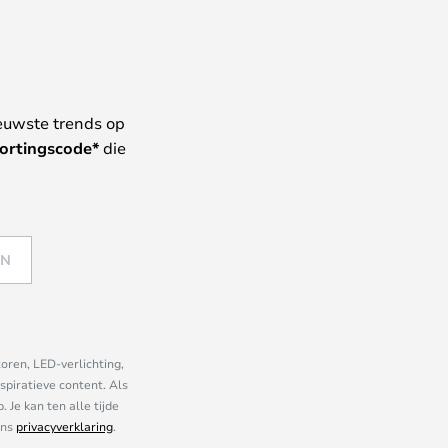
euwste trends op
ortingscode*
die
EN
oren, LED-verlichting,
piratieve content. Als
Je kan ten alle tijde
ons
privacyverklaring
.