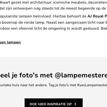
aart gezet met architectuur, iconische meubels, decoratiev
r dat zijn ontwerpen nog steeds tot de meest begeerde op de
 populairste lampen beïnvloed. Hiertoe behoort de
AJ Royal 
n bovenop de ronde lamp. Naast een aangenaam licht naar b
rdoor een sfeervol licht de omgeving in wordt gestuurd. Beki
bsen lampen
eel je foto's met @lampemester
ne unieke huis naar het andere. Tag je foto's met #yesLampemester
DOE HIER INSPIRATIE OP