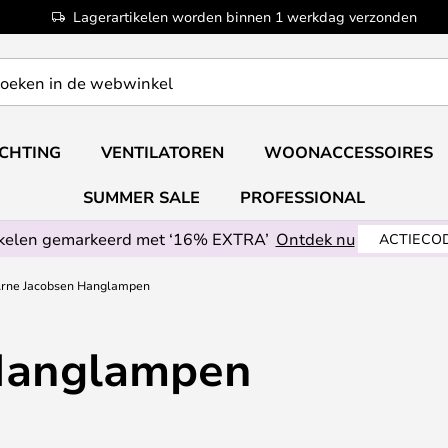
Lagerartikelen worden binnen 1 werkdag verzonden
ICHTING
VENTILATOREN
WOONACCESSOIRES
SUMMER SALE
PROFESSIONAL
ikelen gemarkeerd met ‘16% EXTRA’
Ontdek nu
ACTIECOD
rne Jacobsen Hanglampen
Hanglampen