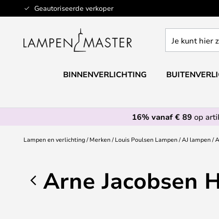
Ga
Geautoriseerde verkoper
naar
de
Je
inhoud
kunt
hier
zoeken
BINNENVERLICHTING
BUITENVERL
in
de
webwinkel
16% vanaf € 89
op art
Lampen en verlichting
Merken
Louis Poulsen Lampen
AJ lampen
A
Arne Jacobsen 