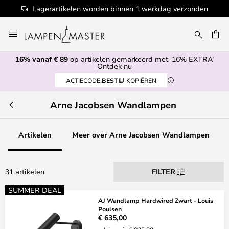
Lagerartikelen worden binnen 1 werkdag verzonden
Ga
naar
EN
de
16% vanaf € 89
op artikelen gemarkeerd met ‘16% EXTRA’
inhoud
Ontdek nu
ACTIECODE:
BEST
KOPIËREN
Arne Jacobsen Wandlampen
Artikelen
Meer over Arne Jacobsen Wandlampen
31 artikelen
FILTER
SUMMER DEAL
AJ Wandlamp Hardwired Zwart - Louis
Poulsen
€ 635,00