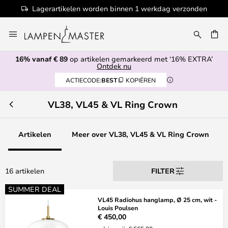
Lagerartikelen worden binnen 1 werkdag verzonden
Ga
naar
EN
de
16% vanaf € 89
op artikelen gemarkeerd met ‘16% EXTRA’
inhoud
Ontdek nu
ACTIECODE:
BEST
KOPIËREN
VL38, VL45 & VL Ring Crown
Artikelen
Meer over VL38, VL45 & VL Ring Crown
16 artikelen
FILTER
SUMMER DEAL
VL45 Radiohus hanglamp, Ø 25 cm, wit -
Louis Poulsen
€ 450,00