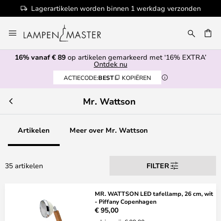
Lagerartikelen worden binnen 1 werkdag verzonden
Ga
naar
EN
de
16% vanaf € 89
op artikelen gemarkeerd met ‘16% EXTRA’
inhoud
Ontdek nu
ACTIECODE:
BEST
KOPIËREN
Mr. Wattson
Artikelen
Meer over Mr. Wattson
35 artikelen
FILTER
MR. WATTSON LED tafellamp, 26 cm, wit
- Piffany Copenhagen
€ 95,00