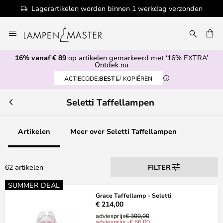
dag verzonden
100+ designermerken
Ga
naar
EN
de
16% vanaf € 89
op artikelen gemarkeerd met ‘16% EXTRA’
inhoud
Ontdek nu
ACTIECODE:
BEST
KOPIËREN
Seletti Taffellampen
Artikelen
Meer over Seletti Taffellampen
62 artikelen
FILTER
SUMMER DEAL
Grace Taffellamp - Seletti
€ 214,00
adviesprijs
€ 300,00
adviesprijs -€ 86,00