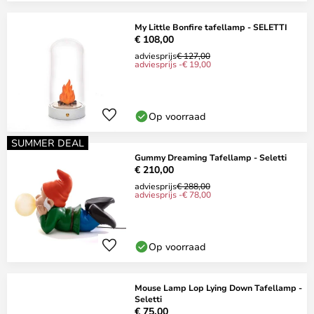
My Little Bonfire tafellamp - SELETTI
€ 108,00
adviesprijs
€ 127,00
adviesprijs -€ 19,00
Op voorraad
SUMMER DEAL
Gummy Dreaming Tafellamp - Seletti
€ 210,00
adviesprijs
€ 288,00
adviesprijs -€ 78,00
Op voorraad
Mouse Lamp Lop Lying Down Tafellamp -
Seletti
€ 75,00