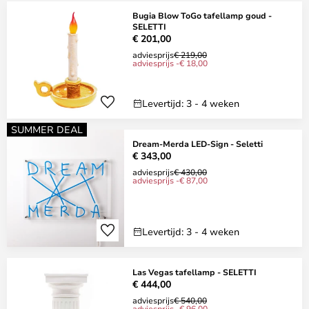
Bugia Blow ToGo tafellamp goud -
SELETTI
€ 201,00
adviesprijs
€ 219,00
adviesprijs -€ 18,00
Levertijd: 3 - 4 weken
SUMMER DEAL
Dream-Merda LED-Sign - Seletti
€ 343,00
adviesprijs
€ 430,00
adviesprijs -€ 87,00
Levertijd: 3 - 4 weken
Las Vegas tafellamp - SELETTI
€ 444,00
adviesprijs
€ 540,00
adviesprijs -€ 96,00