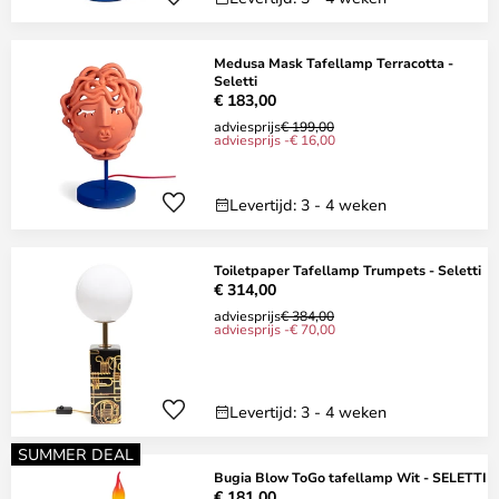
Medusa Mask Tafellamp Terracotta -
Seletti
€ 183,00
adviesprijs
€ 199,00
adviesprijs -€ 16,00
Levertijd: 3 - 4 weken
Toiletpaper Tafellamp Trumpets - Seletti
€ 314,00
adviesprijs
€ 384,00
adviesprijs -€ 70,00
Levertijd: 3 - 4 weken
SUMMER DEAL
Bugia Blow ToGo tafellamp Wit - SELETTI
€ 181,00