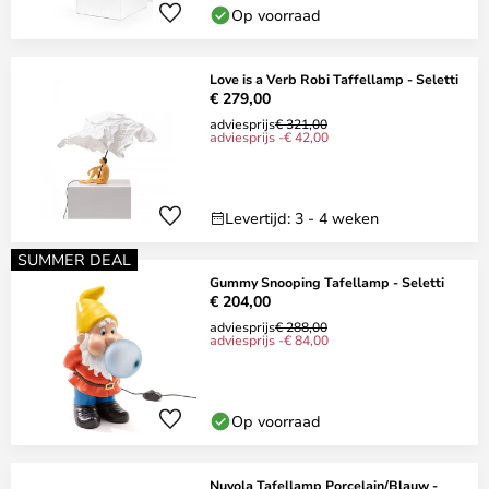
Op voorraad
Love is a Verb Robi Taffellamp - Seletti
€ 279,00
adviesprijs
€ 321,00
adviesprijs -€ 42,00
Levertijd: 3 - 4 weken
SUMMER DEAL
Gummy Snooping Tafellamp - Seletti
€ 204,00
adviesprijs
€ 288,00
adviesprijs -€ 84,00
Op voorraad
Nuvola Tafellamp Porcelain/Blauw -