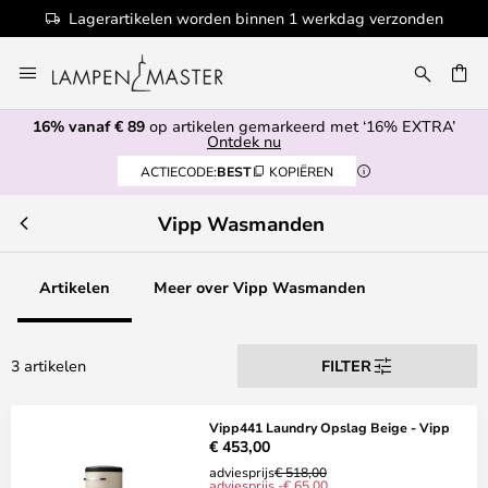
Lagerartikelen worden binnen 1 werkdag verzonden
Ga
naar
EN
de
16% vanaf € 89
op artikelen gemarkeerd met ‘16% EXTRA’
inhoud
Ontdek nu
ACTIECODE:
BEST
KOPIËREN
Vipp Wasmanden
Artikelen
Meer over Vipp Wasmanden
3 artikelen
FILTER
Vipp441 Laundry Opslag Beige - Vipp
€ 453,00
adviesprijs
€ 518,00
adviesprijs -€ 65,00