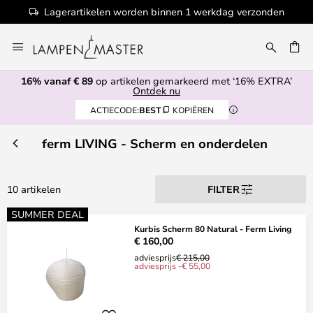
Lagerartikelen worden binnen 1 werkdag verzonden
Ga
naar
EN
de
16% vanaf € 89
op artikelen gemarkeerd met ‘16% EXTRA’
inhoud
Ontdek nu
ACTIECODE:
BEST
KOPIËREN
ferm LIVING - Scherm en onderdelen
10 artikelen
FILTER
SUMMER DEAL
Kurbis Scherm 80 Natural - Ferm Living
€ 160,00
adviesprijs
€ 215,00
adviesprijs -€ 55,00