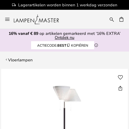
Lagerartikelen worden binnen 1 werkdag verzonden
Ga
naar
EN
de
16% vanaf € 89
op artikelen gemarkeerd met ‘16% EXTRA’
inhoud
Ontdek nu
ACTIECODE:
BEST
KOPIËREN
Vloerlampen
Ga
naar
het
einde
van
de
afbeeldingen-
gallerij