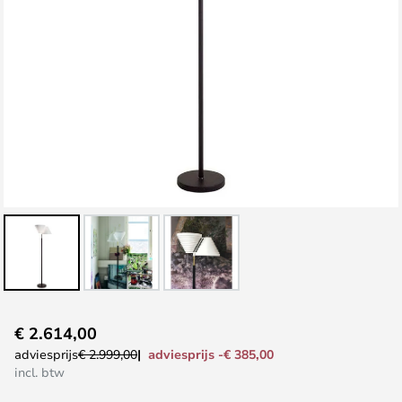
Ga
€ 2.614,00
naar
adviesprijs -€ 385,00
adviesprijs
€ 2.999,00
het
incl. btw
begin