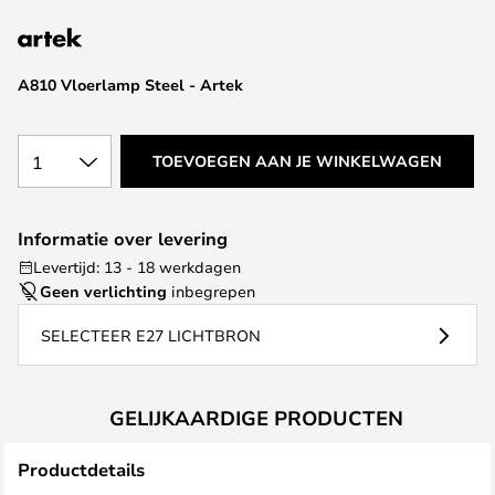
van
de
afbeeldingen-
A810 Vloerlamp Steel - Artek
gallerij
1
TOEVOEGEN AAN JE WINKELWAGEN
Informatie over levering
Levertijd: 13 - 18 werkdagen
Geen verlichting
inbegrepen
SELECTEER E27 LICHTBRON
GELIJKAARDIGE PRODUCTEN
Productdetails