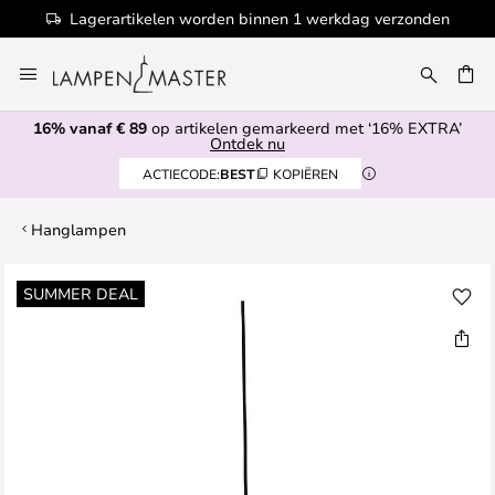
Lagerartikelen worden binnen 1 werkdag verzonden
Ga
naar
EN
de
16% vanaf € 89
op artikelen gemarkeerd met ‘16% EXTRA’
inhoud
Ontdek nu
ACTIECODE:
BEST
KOPIËREN
Hanglampen
Ga
SUMMER DEAL
naar
het
einde
van
de
afbeeldingen-
gallerij