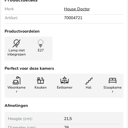
Merk
House Doctor
Artikel:
70004721
Productvoordelen
Lamp niet
E27
inbegrepen
Perfect voor deze kamers
Woonkame
Keuken
Eetkamer
Hal
Slaapkame
r
r
Afmetingen
Hoogte (cm):
21,5
Diameter (cm):
29