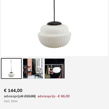
Ga
€ 144,00
naar
adviesprijs -€ 66,00
adviesprijs
€ 210,00
het
incl. btw
begin