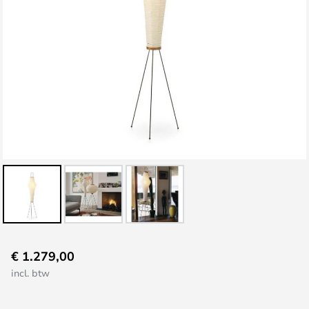
Ga
€ 1.279,00
naar
incl. btw
het
begin