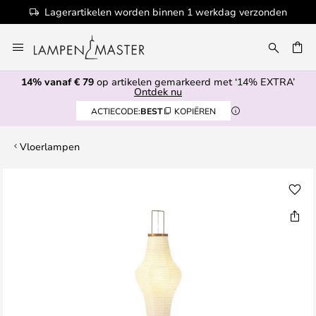
Lagerartikelen worden binnen 1 werkdag verzonden
Ga
naar
EN
de
14% vanaf € 79
op artikelen gemarkeerd met ‘14% EXTRA’
inhoud
Ontdek nu
ACTIECODE:
BEST
KOPIËREN
Vloerlampen
Ga
naar
het
einde
van
de
afbeeldingen-
gallerij