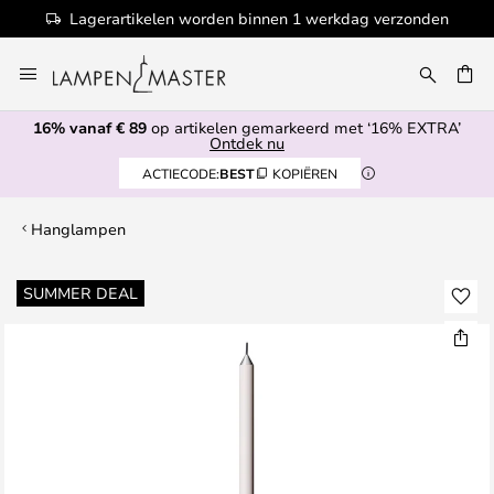
Lagerartikelen worden binnen 1 werkdag verzonden
Ga
naar
EN
de
16% vanaf € 89
op artikelen gemarkeerd met ‘16% EXTRA’
inhoud
Ontdek nu
ACTIECODE:
BEST
KOPIËREN
Hanglampen
Ga
SUMMER DEAL
naar
het
einde
van
de
afbeeldingen-
gallerij