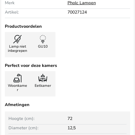
Merk
Pholc Lampen
Artikel:
70027124
Productvoordelen
Lamp niet
GU10
inbegrepen
Perfect voor deze kamers
Woonkame
Eetkamer
r
Afmetingen
Hoogte (cm):
72
Diameter (cm):
12,5