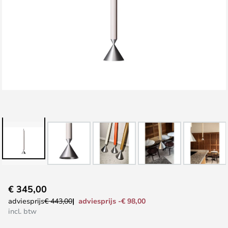
Ga
€ 345,00
naar
adviesprijs -€ 98,00
adviesprijs
€ 443,00
het
incl. btw
begin