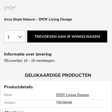
van
de
afbeeldingen-
Arca Stool Nature - OYOY Living Design
gallerij
1
TOEVOEGEN AAN JE WINKELWAGEN
Informatie over levering
Levertijd: 10 - 15 werkdagen
GELIJKAARDIGE PRODUCTEN
Productdetails
Merk
OYOY Living Design
Artikel:
70026546