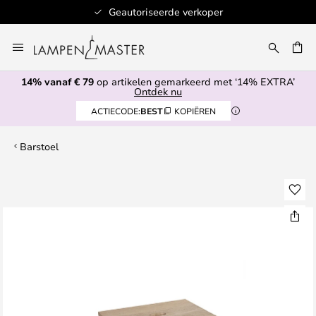
de verkoper
Lagerartikelen worden binnen 
Ga
naar
EN
de
14% vanaf € 79
op artikelen gemarkeerd met ‘14% EXTRA’
inhoud
Ontdek nu
ACTIECODE:
BEST
KOPIËREN
Barstoel
Ga
naar
het
einde
van
de
afbeeldingen-
gallerij