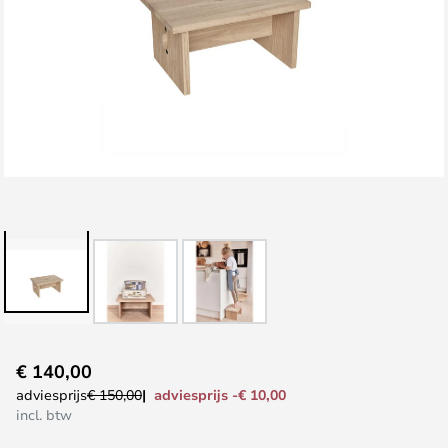
Ga
€ 140,00
naar
adviesprijs -€ 10,00
adviesprijs
€ 150,00
het
incl. btw
begin