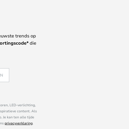
euwste trends op
ortingscode*
die
EN
oren, LED-verlichting,
piratieve content. Als
Je kan ten alle tijde
ons
privacyverklaring
.