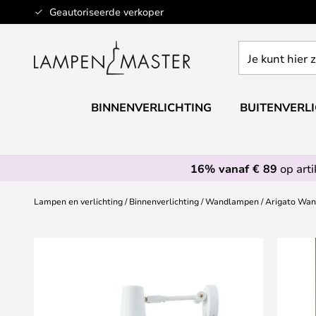
Ga
Geautoriseerde verkoper
naar
de
Je
inhoud
kunt
hier
zoeken
BINNENVERLICHTING
BUITENVERL
in
de
webwinkel
16% vanaf € 89
op art
Lampen en verlichting
Binnenverlichting
Wandlampen
Arigato Wan
Ga
naar
het
einde