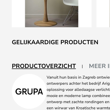
Ga
naar
GELIJKAARDIGE PRODUCTEN
het
begin
van
de
PRODUCTOVERZICHT
MEER 
afbeeldingen-
gallerij
Vanuit hun basis in Zagreb ontwie
ontwerpers achter het bedrijf Ari
oplossing voor alledaagse verlic
mooie en moderne lamp combineert
ontwerp met zachte rondingen en
een wirwar van Kroatische warmte 