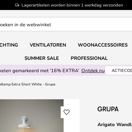
Lagerartikelen worden binnen 1 werkdag verzonden
ICHTING
VENTILATOREN
WOONACCESSOIRES
SUMMER SALE
PROFESSIONAL
ikelen gemarkeerd met ‘16% EXTRA’
Ontdek nu
ACTIECOD
dlamp Extra Short White - Grupa
Arigato Wandl