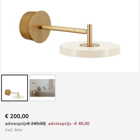
Ga
€ 200,00
naar
adviesprijs -€ 49,00
adviesprijs
€ 249,00
het
incl. btw
begin