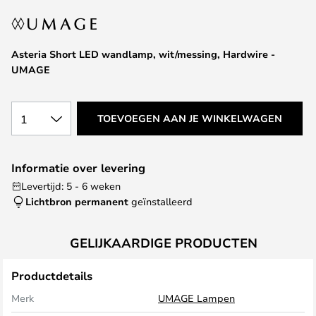
van
de
afbeeldingen-
Asteria Short LED wandlamp, wit/messing, Hardwire -
gallerij
UMAGE
1
TOEVOEGEN AAN JE WINKELWAGEN
Informatie over levering
Levertijd: 5 - 6 weken
Lichtbron permanent
geïnstalleerd
GELIJKAARDIGE PRODUCTEN
Productdetails
Merk
UMAGE Lampen