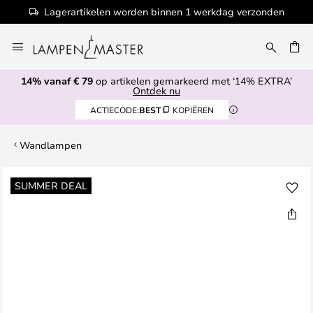
Lagerartikelen worden binnen 1 werkdag verzonden
Ga
naar
EN
de
14% vanaf € 79
op artikelen gemarkeerd met ‘14% EXTRA’
inhoud
Ontdek nu
ACTIECODE:
BEST
KOPIËREN
Wandlampen
Ga
SUMMER DEAL
naar
het
einde
van
de
afbeeldingen-
gallerij