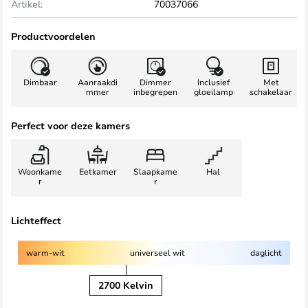
Artikel:
70037066
Productvoordelen
Dimbaar
Aanraakdi
Dimmer
Inclusief
Met
mmer
inbegrepen
gloeilamp
schakelaar
Perfect voor deze kamers
Woonkame
Eetkamer
Slaapkame
Hal
r
r
Lichteffect
warm-wit
universeel wit
daglicht
2700 Kelvin