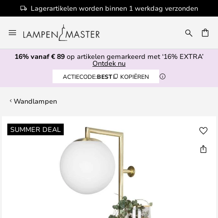
Lagerartikelen worden binnen 1 werkdag verzonden
Ga
naar
EN
de
16% vanaf € 89
op artikelen gemarkeerd met ‘16% EXTRA’
inhoud
Ontdek nu
ACTIECODE:
BEST
KOPIËREN
Wandlampen
Ga
SUMMER DEAL
naar
het
einde
van
de
afbeeldingen-
gallerij