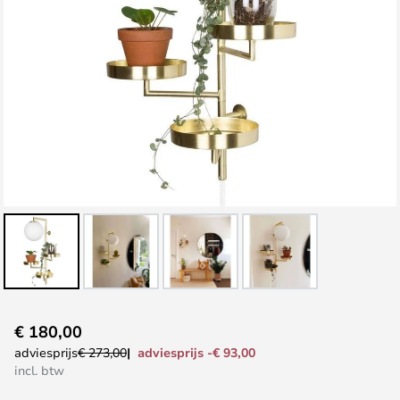
Ga
€ 180,00
naar
adviesprijs -€ 93,00
adviesprijs
€ 273,00
het
incl. btw
begin