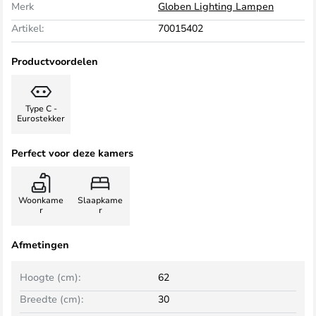
Merk
Globen Lighting Lampen
Artikel:
70015402
Productvoordelen
Type C -
Eurostekker
Perfect voor deze kamers
Woonkame
Slaapkame
r
r
Afmetingen
Hoogte (cm):
62
Breedte (cm):
30