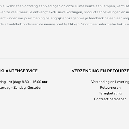
ze nieuwsbrief en ontvang aanbiedingen op onze ruime keuze aan lampen, ventilat
n zo veel meer! Je ontvangt exclusieve kortingen, productaanbevelingen en ins
nt vinden we jouw mening belangrijk en vragen we je feedback na een aankoop. 
 de afmeldlink onderaan de nieuwsbrief te klikken. Voor meer informatie bekijk 
KLANTENSERVICE
VERZENDING EN RETOURZ
ag - Vrijdag: 8.30 – 16.00 uur
Verzending en Leverin
terdag - Zondag: Gesloten
Retourneren
Terugbetaling
Contract herroepen