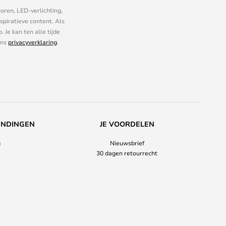
oren, LED-verlichting,
piratieve content. Als
Je kan ten alle tijde
ons
privacyverklaring
.
ENDINGEN
JE VOORDELEN
g
Nieuwsbrief
30 dagen retourrecht