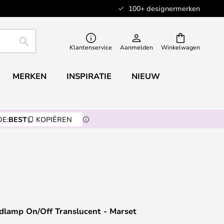
100+ designermerken
ZOEKEN
Klantenservice
Aanmelden
Winkelwagen
MERKEN
INSPIRATIE
NIEUW
E:
BEST
KOPIËREN
dlamp On/Off Translucent - Marset