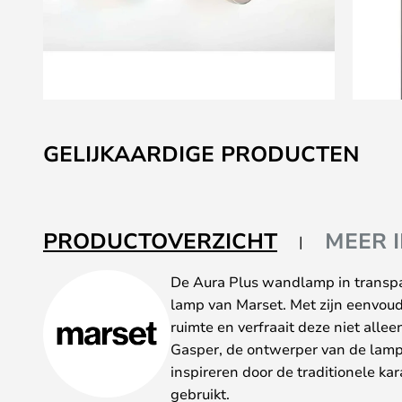
Ga
naar
GELIJKAARDIGE PRODUCTEN
het
begin
van
de
PRODUCTOVERZICHT
MEER 
afbeeldingen-
gallerij
De Aura Plus wandlamp in transp
lamp van Marset. Met zijn eenvoud
ruimte en verfraait deze niet alle
Gasper, de ontwerper van de lamp,
inspireren door de traditionele ka
gebruikt.