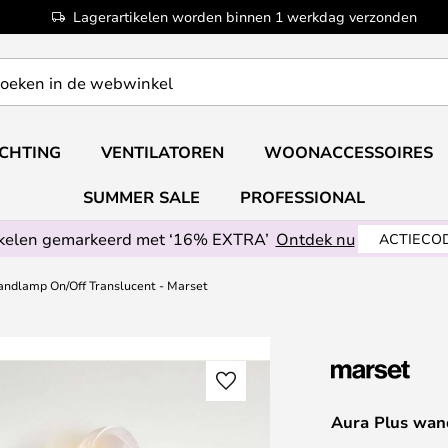
Lagerartikelen worden binnen 1 werkdag verzonden
ICHTING
VENTILATOREN
WOONACCESSOIRES
SUMMER SALE
PROFESSIONAL
ikelen gemarkeerd met ‘16% EXTRA’
Ontdek nu
ACTIECOD
andlamp On/Off Translucent - Marset
Aura Plus wan