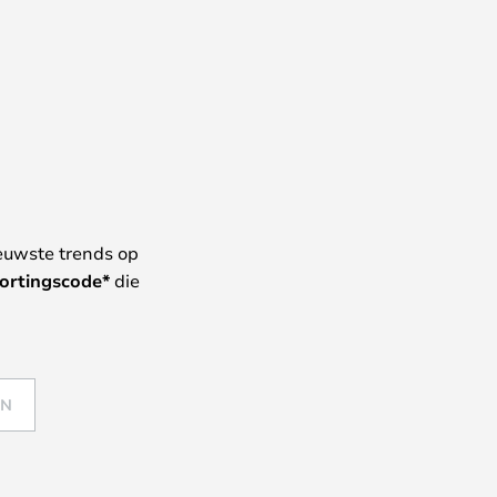
euwste trends op
ortingscode*
die
EN