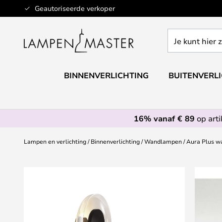
Ga
Geautoriseerde verkoper
naar
de
Je
inhoud
kunt
hier
zoeken
BINNENVERLICHTING
BUITENVERL
in
de
webwinkel
16% vanaf € 89
op art
Lampen en verlichting
Binnenverlichting
Wandlampen
Aura Plus w
Ga
naar
het
einde