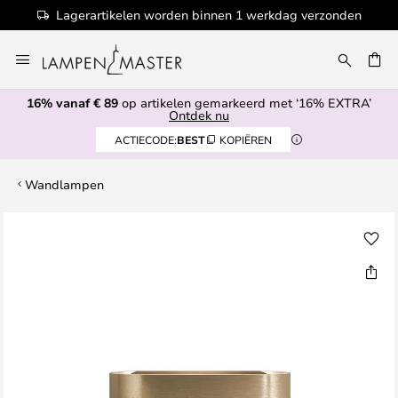
Lagerartikelen worden binnen 1 werkdag verzonden
Ga
naar
EN
de
16% vanaf € 89
op artikelen gemarkeerd met ‘16% EXTRA’
inhoud
Ontdek nu
ACTIECODE:
BEST
KOPIËREN
Wandlampen
Ga
naar
het
einde
van
de
afbeeldingen-
gallerij