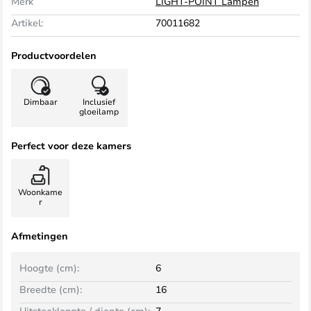
Merk
LIGHT-POINT Lampen
Artikel:
70011682
Productvoordelen
Dimbaar
Inclusief
gloeilamp
Perfect voor deze kamers
Woonkame
r
Afmetingen
Hoogte (cm):
6
Breedte (cm):
16
Uitsteeklengte / diepte (cm):
7