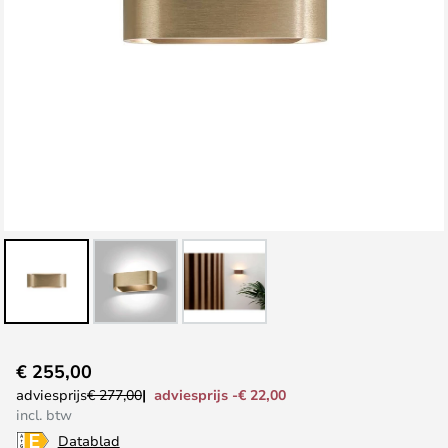
Ga
€ 255,00
naar
adviesprijs -€ 22,00
adviesprijs
€ 277,00
het
incl. btw
begin
Datablad