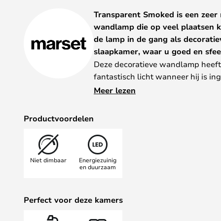
gallerij
Transparent Smoked is een zeer
wandlamp die op veel plaatsen k
de lamp in de gang als decoratie
slaapkamer, waar u goed en sfeer
Deze decoratieve wandlamp heeft
fantastisch licht wanneer hij is i
zich mooi van de omgeving wanneer
Meer lezen
De Aura-wandlamp is verkrijgbaar 
groen, wit, rookkleurig, koper en p
Productvoordelen
Niet dimbaar
Energiezuinig
en duurzaam
Perfect voor deze kamers