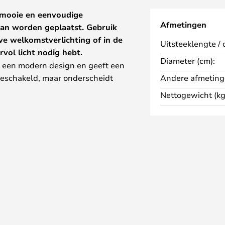
 mooie en eenvoudige
Afmetingen
an worden geplaatst. Gebruik
ve welkomstverlichting of in de
Uitsteeklengte / 
vol licht nodig hebt.
Diameter (cm):
 een modern design en geeft een
ngeschakeld, maar onderscheidt
Andere afmeting
 hij is uitgeschakeld.
Nettogewicht (kg
in 7 kleuren: transparant, blauw,
aars