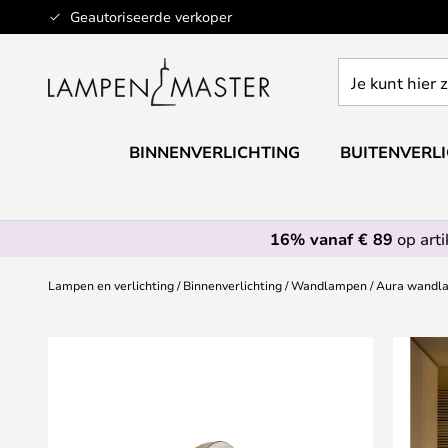
Ga
Geautoriseerde verkoper
naar
de
Je
inhoud
kunt
hier
zoeken
BINNENVERLICHTING
BUITENVERL
in
de
webwinkel
16% vanaf € 89
op art
Lampen en verlichting
Binnenverlichting
Wandlampen
Aura wandla
Ga
naar
het
einde