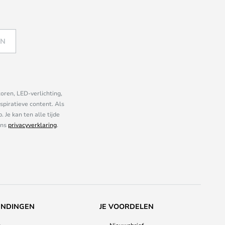
EN
oren, LED-verlichting,
piratieve content. Als
Je kan ten alle tijde
ons
privacyverklaring
.
ENDINGEN
JE VOORDELEN