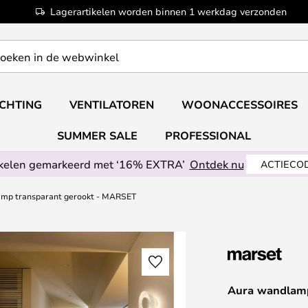
Lagerartikelen worden binnen 1 werkdag verzonden
ICHTING
VENTILATOREN
WOONACCESSOIRES
SUMMER SALE
PROFESSIONAL
ikelen gemarkeerd met ‘16% EXTRA’
Ontdek nu
ACTIECOD
mp transparant gerookt - MARSET
Aura wandlamp