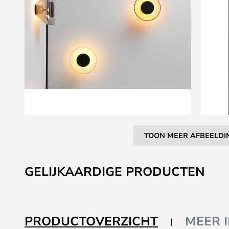
TOON MEER AFBEELDI
Ga
naar
GELIJKAARDIGE PRODUCTEN
het
begin
van
de
PRODUCTOVERZICHT
MEER 
afbeeldingen-