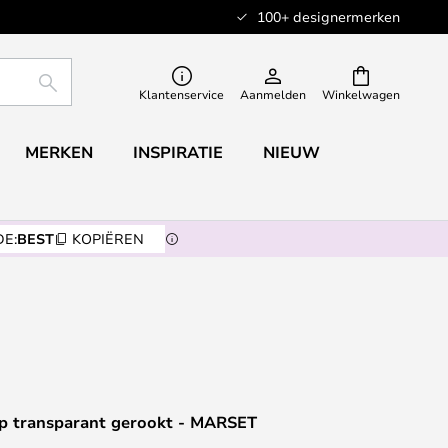
100+ designermerken
ZOEKEN
Klantenservice
Aanmelden
Winkelwagen
MERKEN
INSPIRATIE
NIEUW
E:
BEST
KOPIËREN
 transparant gerookt - MARSET