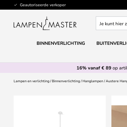
Ga
Geautoriseerde verkoper
naar
de
Je
inhoud
kunt
hier
zoeken
BINNENVERLICHTING
BUITENVERL
in
de
webwinkel
16% vanaf € 89
op art
Lampen en verlichting
Binnenverlichting
Hanglampen
Austere Hang
Ga
naar
het
einde