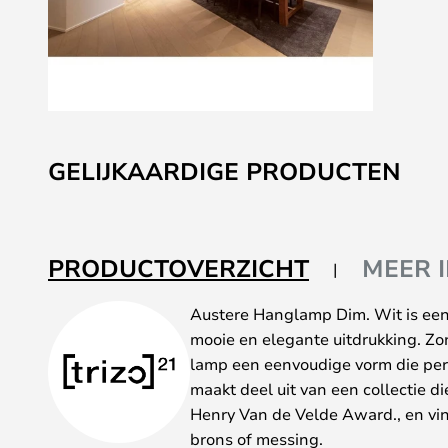
Ga
naar
GELIJKAARDIGE PRODUCTEN
het
begin
van
de
PRODUCTOVERZICHT
MEER 
afbeeldingen-
gallerij
Austere Hanglamp Dim. Wit is ee
mooie en elegante uitdrukking. Zo
lamp een eenvoudige vorm die perfe
maakt deel uit van een collectie 
Henry Van de Velde Award., en vind
brons of messing.