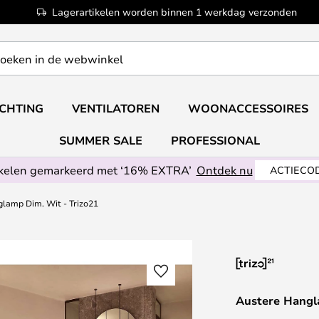
Lagerartikelen worden binnen 1 werkdag verzonden
ICHTING
VENTILATOREN
WOONACCESSOIRES
SUMMER SALE
PROFESSIONAL
ikelen gemarkeerd met ‘16% EXTRA’
Ontdek nu
ACTIECOD
lamp Dim. Wit - Trizo21
Austere Hangl