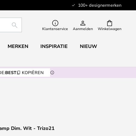
100+ designermerken
ZOEKEN
Klantenservice
Aanmelden
Winkelwagen
MERKEN
INSPIRATIE
NIEUW
E:
BEST
KOPIËREN
amp Dim. Wit - Trizo21