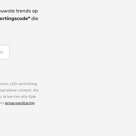
euwste trends op
ortingscode*
die
EN
oren, LED-verlichting,
piratieve content. Als
Je kan ten alle tijde
ons
privacyverklaring
.