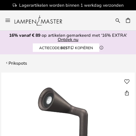
Lagerartikelen worden binnen 1 werkdag verzonden
Ga
naar
EN
de
16% vanaf € 89
op artikelen gemarkeerd met ‘16% EXTRA’
inhoud
Ontdek nu
ACTIECODE:
BEST
KOPIËREN
Prikspots
Ga
naar
het
einde
van
de
afbeeldingen-
gallerij