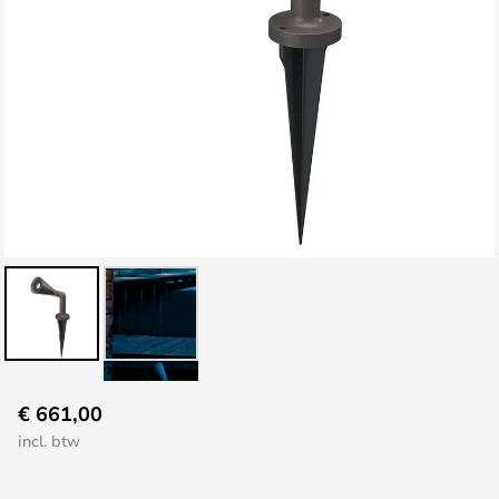
Ga
€ 661,00
naar
incl. btw
het
begin