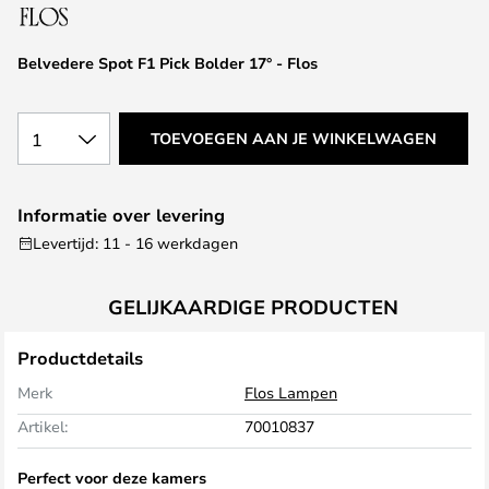
van
de
afbeeldingen-
Belvedere Spot F1 Pick Bolder 17° - Flos
gallerij
1
TOEVOEGEN AAN JE WINKELWAGEN
Informatie over levering
Levertijd: 11 - 16 werkdagen
GELIJKAARDIGE PRODUCTEN
Productdetails
Merk
Flos Lampen
Artikel:
70010837
Perfect voor deze kamers