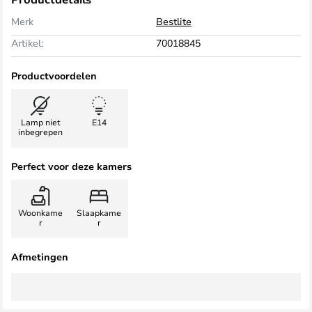
Merk
Bestlite
Artikel:
70018845
Productvoordelen
Lamp niet
E14
inbegrepen
Perfect voor deze kamers
Woonkame
Slaapkame
r
r
Afmetingen