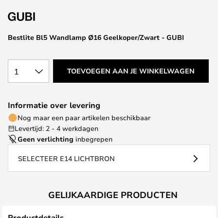
van
de
afbeeldingen-
Bestlite Bl5 Wandlamp Ø16 Geelkoper/Zwart - GUBI
gallerij
1
TOEVOEGEN AAN JE WINKELWAGEN
Informatie over levering
Nog maar een paar artikelen beschikbaar
Levertijd: 2 - 4 werkdagen
Geen verlichting
inbegrepen
SELECTEER E14 LICHTBRON
GELIJKAARDIGE PRODUCTEN
Productdetails