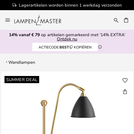
Lagerartikelen worden binnen 1 werkdag verzonden
Ga
naar
EN
de
14% vanaf € 79
op artikelen gemarkeerd met ‘14% EXTRA’
inhoud
Ontdek nu
ACTIECODE:
BEST
KOPIËREN
Wandlampen
Ga
SUMMER DEAL
naar
het
einde
van
de
afbeeldingen-
gallerij