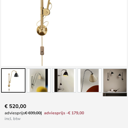
Ga
€ 520,00
naar
adviesprijs -€ 179,00
adviesprijs
€ 699,00
het
incl. btw
begin