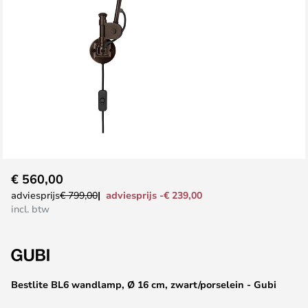
Ga
€ 560,00
naar
adviesprijs -€ 239,00
adviesprijs
€ 799,00
het
incl. btw
begin
van
de
afbeeldingen-
Bestlite BL6 wandlamp, Ø 16 cm, zwart/porselein - Gubi
gallerij