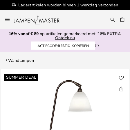
Lagerartikelen worden binnen 1 werkdag verzonden
Ga
naar
EN
de
16% vanaf € 89
op artikelen gemarkeerd met ‘16% EXTRA’
inhoud
Ontdek nu
ACTIECODE:
BEST
KOPIËREN
Wandlampen
Ga
SUMMER DEAL
naar
het
einde
van
de
afbeeldingen-
gallerij