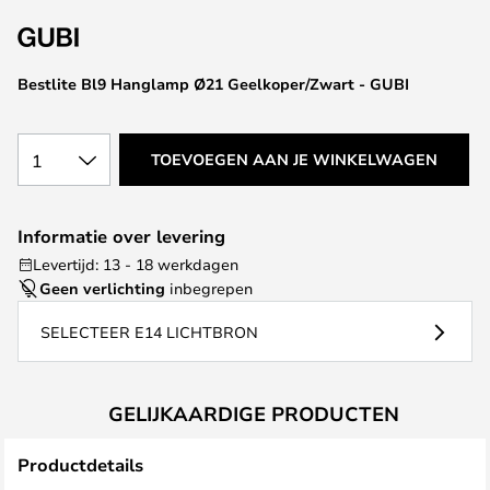
van
de
afbeeldingen-
Bestlite Bl9 Hanglamp Ø21 Geelkoper/Zwart - GUBI
gallerij
1
TOEVOEGEN AAN JE WINKELWAGEN
Informatie over levering
Levertijd: 13 - 18 werkdagen
Geen verlichting
inbegrepen
SELECTEER E14 LICHTBRON
GELIJKAARDIGE PRODUCTEN
Productdetails