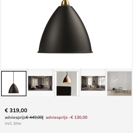
Ga
€ 319,00
naar
adviesprijs -€ 130,00
adviesprijs
€ 449,00
het
incl. btw
begin