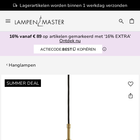
Lagerartikelen worden binnen 1 werkdag verzonden
Ga
naar
EN
de
16% vanaf € 89
op artikelen gemarkeerd met ‘16% EXTRA’
inhoud
Ontdek nu
ACTIECODE:
BEST
KOPIËREN
Hanglampen
Ga
SUMMER DEAL
naar
het
einde
van
de
afbeeldingen-
gallerij