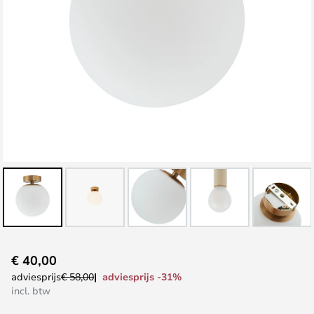
Ga
€ 40,00
naar
adviesprijs -31%
adviesprijs
€ 58,00
het
incl. btw
begin