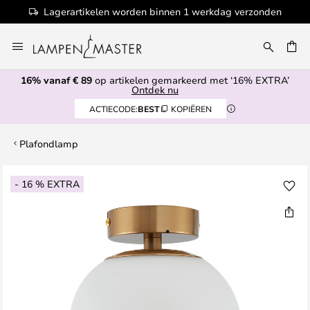
Lagerartikelen worden binnen 1 werkdag verzonden
Ga
naar
EN
de
16% vanaf € 89
op artikelen gemarkeerd met ‘16% EXTRA’
inhoud
Ontdek nu
ACTIECODE:
BEST
KOPIËREN
Plafondlamp
Ga
- 16 % EXTRA
naar
het
einde
van
de
afbeeldingen-
gallerij