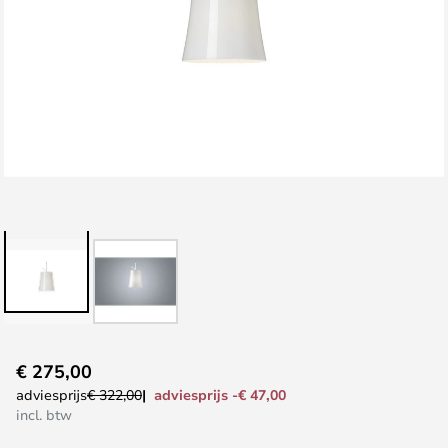
Ga
€ 275,00
naar
adviesprijs -€ 47,00
adviesprijs
€ 322,00
het
incl. btw
begin