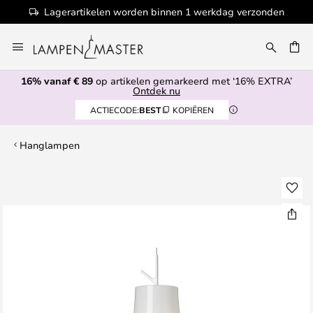
Lagerartikelen worden binnen 1 werkdag verzonden
Ga
naar
EN
de
16% vanaf € 89
op artikelen gemarkeerd met ‘16% EXTRA’
inhoud
Ontdek nu
ACTIECODE:
BEST
KOPIËREN
Hanglampen
Ga
naar
het
einde
van
de
afbeeldingen-
gallerij