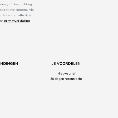
oren, LED-verlichting,
piratieve content. Als
Je kan ten alle tijde
ons
privacyverklaring
.
ENDINGEN
JE VOORDELEN
g
Nieuwsbrief
30 dagen retourrecht