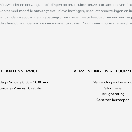
ze nieuwsbrief en ontvang aanbiedingen op onze ruime keuze aan lampen, ventilat
n zo veel meer! Je ontvangt exclusieve kortingen, productaanbevelingen en ins
nt vinden we jouw mening belangrijk en vragen we je feedback na een aankoop. 
 de afmeldlink onderaan de nieuwsbrief te klikken. Voor meer informatie bekijk 
KLANTENSERVICE
VERZENDING EN RETOURZ
ag - Vrijdag: 8.30 – 16.00 uur
Verzending en Leverin
terdag - Zondag: Gesloten
Retourneren
Terugbetaling
Contract herroepen