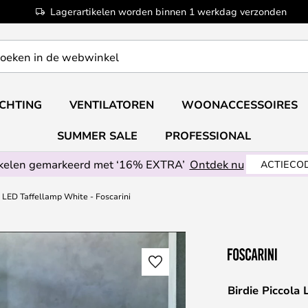
Lagerartikelen worden binnen 1 werkdag verzonden
ICHTING
VENTILATOREN
WOONACCESSOIRES
SUMMER SALE
PROFESSIONAL
ikelen gemarkeerd met ‘16% EXTRA’
Ontdek nu
ACTIECOD
a LED Taffellamp White - Foscarini
Birdie Piccola