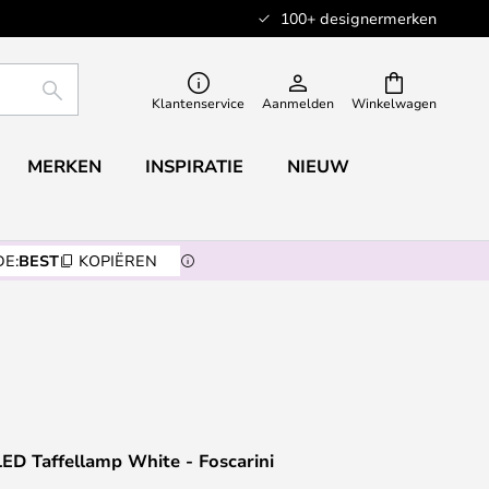
100+ designermerken
ZOEKEN
Klantenservice
Aanmelden
Winkelwagen
MERKEN
INSPIRATIE
NIEUW
E:
BEST
KOPIËREN
 LED Taffellamp White - Foscarini