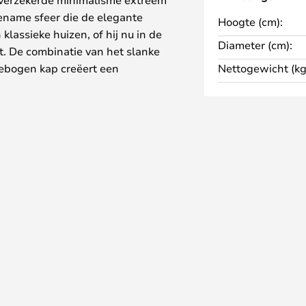
ename sfeer die de elegante
Hoogte (cm):
 klassieke huizen, of hij nu in de
Diameter (cm):
. De combinatie van het slanke
gebogen kap creëert een
Nettogewicht (kg
 lamp zowel een kunstwerk als
jd voor een sterke persoonlijkheid
en ze opnieuw een uniek
 verschillende varianten, maten
elzijdig en zal hij een sterk
toevoegen aan het huis van de