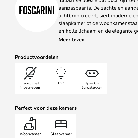
aanpasbaar is. De zachte en aang
lichtbron creëert, siert moderne en
slaapkamer of de woonkamer staat
en holle lichaam en de elegante 
harmonieuze expressie die van de
Meer lezen
een prachtige lichtbron maakt.
Het Italiaanse Foscarini staat alti
Productvoordelen
in hun lampen en met Birdie hebb
stijlicoon gecreëerd. Met zijn vele
en kleuren is Birdie ongelooflijk ve
Lamp niet
E27
Type C -
vleugje Italiaanse gratie en stijl 
inbegrepen
Eurostekker
gelukkige eigenaar.
Perfect voor deze kamers
Woonkamer
Slaapkamer