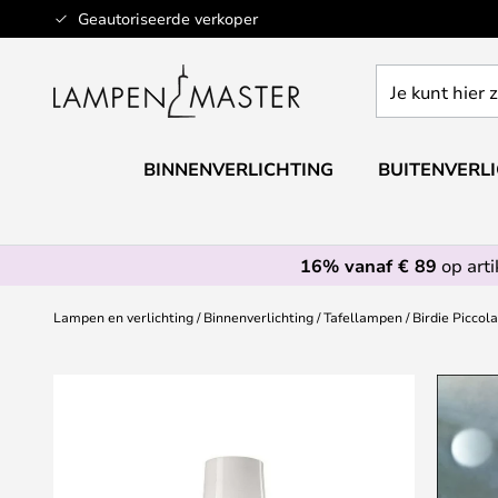
Ga
Geautoriseerde verkoper
naar
de
Je
inhoud
kunt
hier
zoeken
BINNENVERLICHTING
BUITENVERL
in
de
webwinkel
16% vanaf € 89
op art
Lampen en verlichting
Binnenverlichting
Tafellampen
Birdie Piccol
Ga
naar
het
einde