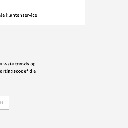
le klantenservice
euwste trends op
ortingscode*
die
EN