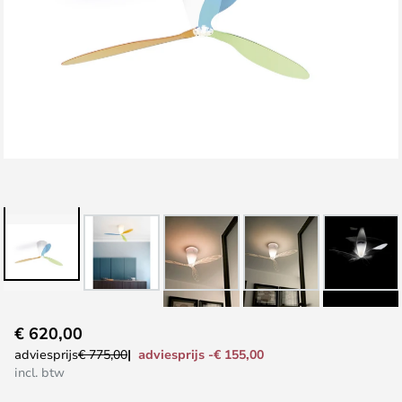
Ga
€ 620,00
naar
adviesprijs -€ 155,00
adviesprijs
€ 775,00
het
incl. btw
begin