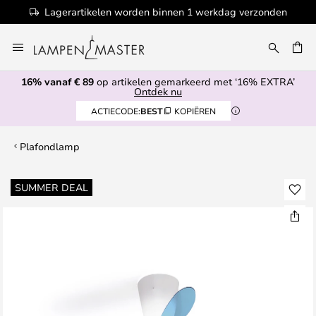
Lagerartikelen worden binnen 1 werkdag verzonden
Ga
naar
EN
de
16% vanaf € 89
op artikelen gemarkeerd met ‘16% EXTRA’
inhoud
Ontdek nu
ACTIECODE:
BEST
KOPIËREN
Plafondlamp
Ga
SUMMER DEAL
naar
het
einde
van
de
afbeeldingen-
gallerij