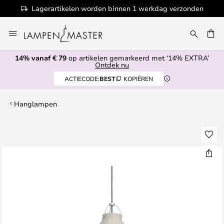
Lagerartikelen worden binnen 1 werkdag verzonden
Ga
naar
EN
de
14% vanaf € 79
op artikelen gemarkeerd met ‘14% EXTRA’
inhoud
Ontdek nu
ACTIECODE:
BEST
KOPIËREN
Hanglampen
Ga
naar
het
einde
van
de
afbeeldingen-
gallerij