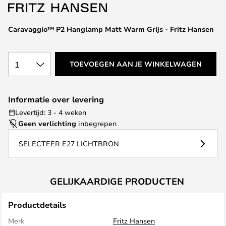
van
de
afbeeldingen-
Caravaggio™ P2 Hanglamp Matt Warm Grijs - Fritz Hansen
gallerij
1
TOEVOEGEN AAN JE WINKELWAGEN
Informatie over levering
Levertijd: 3 - 4 weken
Geen verlichting
inbegrepen
SELECTEER E27 LICHTBRON
GELIJKAARDIGE PRODUCTEN
Productdetails
Merk
Fritz Hansen