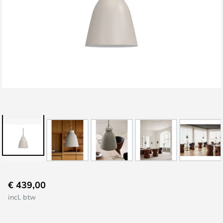
Ga
€ 439,00
naar
incl. btw
het
begin