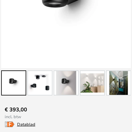
Ga
€ 393,00
naar
incl. btw
het
Datablad
begin