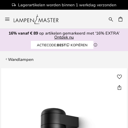
Lagerartikelen worden binnen 1 werkdag verzonden
Ga
naar
EN
de
16% vanaf € 89
op artikelen gemarkeerd met ‘16% EXTRA’
inhoud
Ontdek nu
ACTIECODE:
BEST
KOPIËREN
Wandlampen
Ga
naar
het
einde
van
de
afbeeldingen-
gallerij