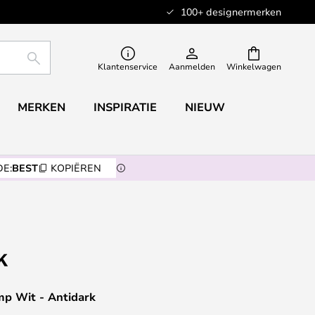
100+ designermerken
ZOEKEN
Klantenservice
Aanmelden
Winkelwagen
MERKEN
INSPIRATIE
NIEUW
E:
BEST
KOPIËREN
mp Wit - Antidark