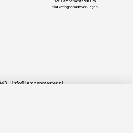
B2B Lampemesteren Pro
Marketingsamenwerkingen
043
info@lampenmaster.nl
TOEVOEGEN AAN JE
WINKELWAGEN