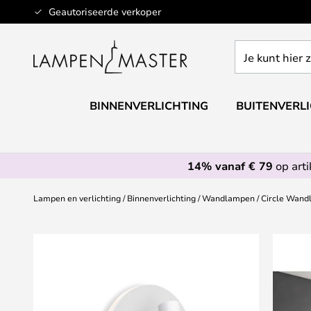
Ga
Geautoriseerde verkoper
naar
de
Je
inhoud
kunt
hier
zoeken
BINNENVERLICHTING
BUITENVERL
in
de
webwinkel
14% vanaf € 79
op art
Lampen en verlichting
Binnenverlichting
Wandlampen
Circle Wand
Ga
naar
het
einde