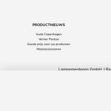
PRODUCTNIEUWS
Audo Copenhagen
Verner Panton
Goede prijs voor uw producten
Woonaccessoires
Lampemesteren GmbH
Ra
Circle Wandlamp Wit - Antidark
Levertijd: 7 - 11 werkdagen