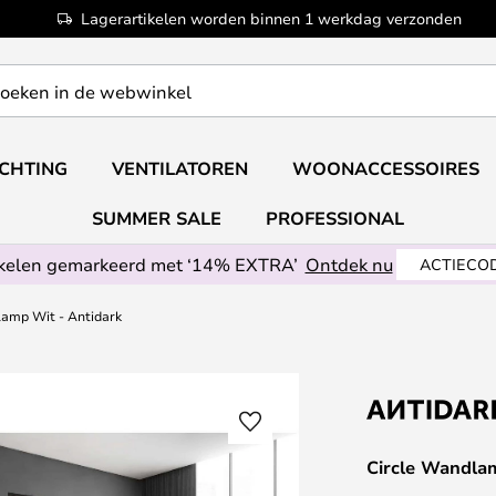
Lagerartikelen worden binnen 1 werkdag verzonden
ICHTING
VENTILATOREN
WOONACCESSOIRES
SUMMER SALE
PROFESSIONAL
ikelen gemarkeerd met ‘14% EXTRA’
Ontdek nu
ACTIECOD
lamp Wit - Antidark
Circle Wandla