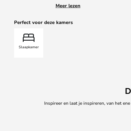
Waar hij ook terechtkomt, de lamp 
Meer lezen
stijlbewustzijn uit. Met meer dan 
lichtontwerp weet het Deense A
Perfect voor deze kamers
lamp uniek maakt. Een unieke vorm
wandlamp een geweldige optie voo
touch aan zijn moderne inrichting
Slaapkamer
D
Inspireer en laat je inspireren, van het e