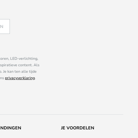
EN
oren, LED-verlichting,
piratieve content. Als
Je kan ten alle tijde
ons
privacyverklaring
.
ENDINGEN
JE VOORDELEN