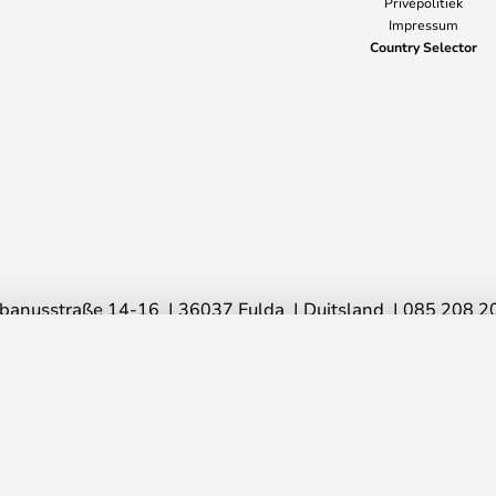
Privèpolitiek
Impressum
Country Selector
banusstraße 14-16
36037 Fulda
Duitsland
085 208 2
© 2026 Lampemesteren GmbH
€ 110,00