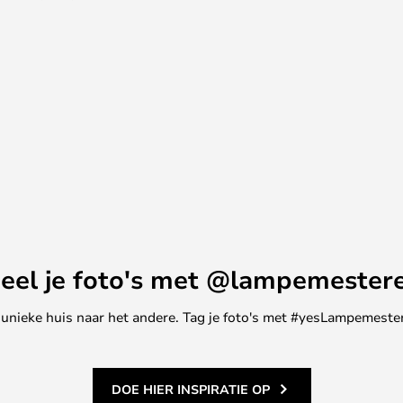
straalt een zelfverzekerd
25 jaar ervaring in lampen en
NTIDARK goed wat een Deense
 en sterk licht maken de Circle
r iedereen die de definitieve
 wil toevoegen.
eel je foto's met @lampemester
ne unieke huis naar het andere. Tag je foto's met #yesLampemester
DOE HIER INSPIRATIE OP