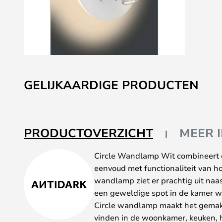
Ga
naar
GELIJKAARDIGE PRODUCTEN
het
begin
van
de
PRODUCTOVERZICHT
MEER 
afbeeldingen-
gallerij
Circle Wandlamp Wit combineert 
eenvoud met functionaliteit van h
wandlamp ziet er prachtig uit naas
een geweldige spot in de kamer w
Circle wandlamp maakt het gemakke
vinden in de woonkamer, keuken, h