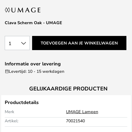
van
de
afbeeldingen-
Clava Scherm Oak - UMAGE
gallerij
1
TOEVOEGEN AAN JE WINKELWAGEN
Informatie over levering
Levertijd: 10 - 15 werkdagen
GELIJKAARDIGE PRODUCTEN
Productdetails
Merk
UMAGE Lampen
Artikel:
70021540