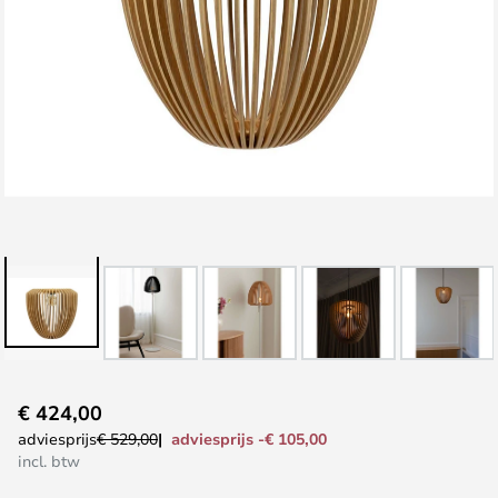
Ga
€ 424,00
naar
adviesprijs -€ 105,00
adviesprijs
€ 529,00
het
incl. btw
begin