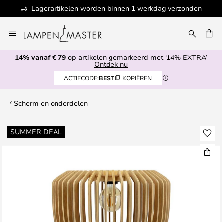
Lagerartikelen worden binnen 1 werkdag verzonden
Ga
naar
EN
de
14% vanaf € 79
op artikelen gemarkeerd met ‘14% EXTRA’
inhoud
Ontdek nu
ACTIECODE:
BEST
KOPIËREN
Scherm en onderdelen
Ga
SUMMER DEAL
naar
het
einde
van
de
afbeeldingen-
gallerij