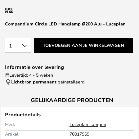
van
de
afbeeldingen-
Compendium Circle LED Hanglamp Ø200 Alu - Luceplan
gallerij
1
TOEVOEGEN AAN JE WINKELWAGEN
Informatie over levering
Levertijd: 4 - 5 weken
Lichtbron permanent
geïnstalleerd
GELIJKAARDIGE PRODUCTEN
Productdetails
Merk
Luceplan Lampen
Artikel:
70017969