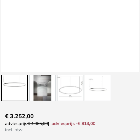
Ga
€ 3.252,00
naar
adviesprijs -€ 813,00
adviesprijs
€ 4.065,00
het
incl. btw
begin