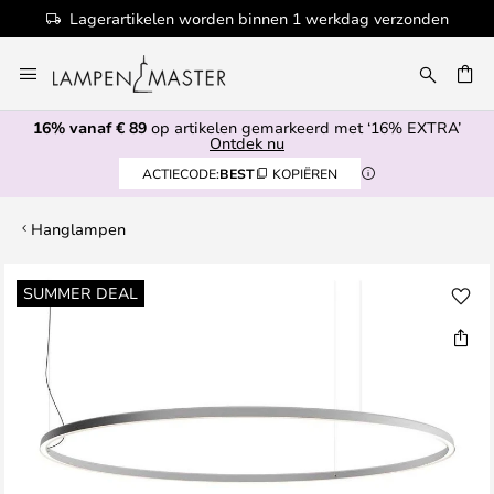
Lagerartikelen worden binnen 1 werkdag verzonden
Ga
naar
EN
de
16% vanaf € 89
op artikelen gemarkeerd met ‘16% EXTRA’
inhoud
Ontdek nu
ACTIECODE:
BEST
KOPIËREN
Hanglampen
Ga
SUMMER DEAL
naar
het
einde
van
de
afbeeldingen-
gallerij