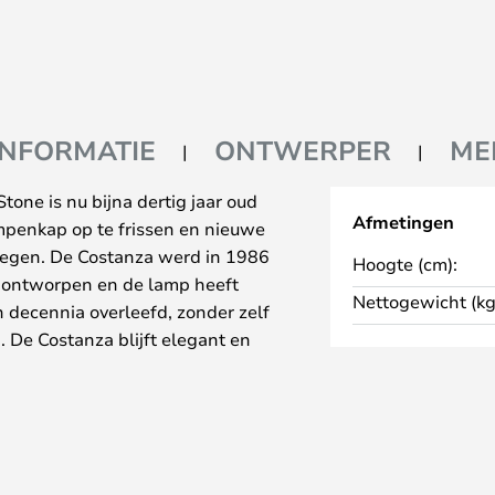
INFORMATIE
ONTWERPER
ME
one is nu bijna dertig jaar oud
Afmetingen
mpenkap op te frissen en nieuwe
voegen. De Costanza werd in 1986
Hoogte (cm):
n ontworpen en de lamp heeft
Nettogewicht (kg
n decennia overleefd, zonder zelf
 De Costanza blijft elegant en
 lamp te vieren, heeft Luceplan
en te creëren om ervoor te
 kans krijgen om modern te zijn.
n Comfort Green, Edgy Pink,