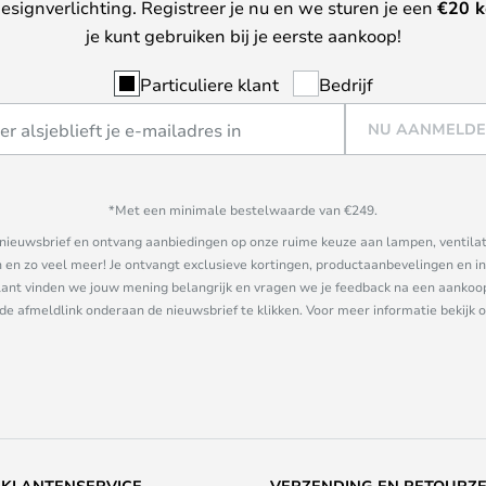
esignverlichting. Registreer je nu en we sturen je een
€
20 k
je kunt gebruiken bij je eerste aankoop!
Particuliere klant
Bedrijf
NU AANMELD
*Met een minimale bestelwaarde van €249.
ze nieuwsbrief en ontvang aanbiedingen op onze ruime keuze aan lampen, ventilat
n zo veel meer! Je ontvangt exclusieve kortingen, productaanbevelingen en ins
nt vinden we jouw mening belangrijk en vragen we je feedback na een aankoop. 
 de afmeldlink onderaan de nieuwsbrief te klikken. Voor meer informatie bekijk 
KLANTENSERVICE
VERZENDING EN RETOURZ