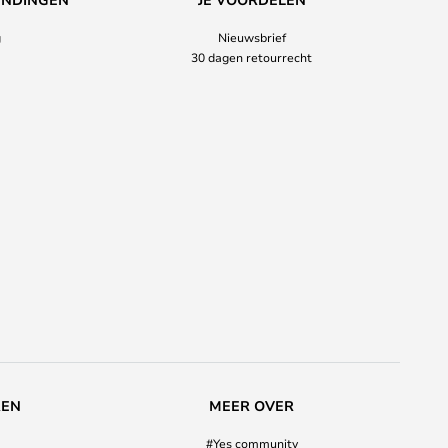
g
Nieuwsbrief
30 dagen retourrecht
REN
MEER OVER
#Yes community