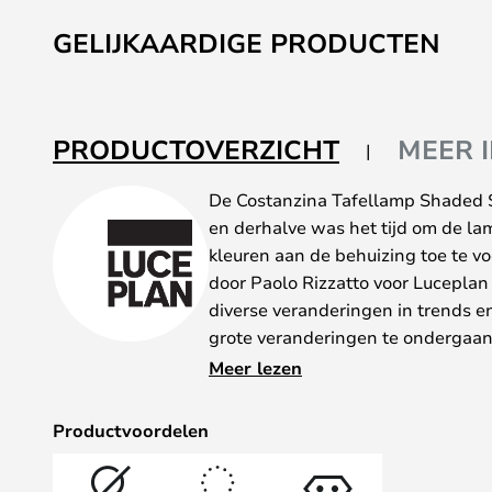
Ga
naar
GELIJKAARDIGE PRODUCTEN
het
begin
van
de
PRODUCTOVERZICHT
MEER 
afbeeldingen-
gallerij
De Costanzina Tafellamp Shaded St
en derhalve was het tijd om de la
kleuren aan de behuizing toe te 
door Paolo Rizzatto voor Lucepla
diverse veranderingen in trends e
grote veranderingen te ondergaan.
tijdloos.
Meer lezen
Om het aanhoudende succes van de
ervoor gekozen om nieuwe product
Productvoordelen
zorgen dat zelfs de klassiekers de
De nieuwe Mezzo Tono kleuren zij