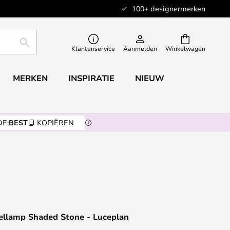
100+ designermerken
ZOEKEN
Klantenservice
Aanmelden
Winkelwagen
MERKEN
INSPIRATIE
NIEUW
E:
BEST
KOPIËREN
fellamp Shaded Stone - Luceplan