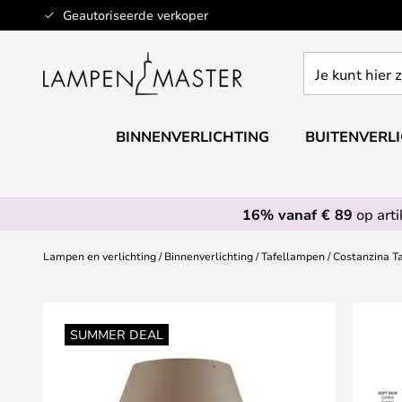
Ga
Geautoriseerde verkoper
naar
de
Je
inhoud
kunt
hier
zoeken
BINNENVERLICHTING
BUITENVERL
in
de
webwinkel
16% vanaf € 89
op art
Lampen en verlichting
Binnenverlichting
Tafellampen
Costanzina T
Ga
naar
SUMMER DEAL
het
einde