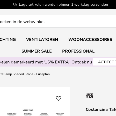
Lagerartikelen worden binnen 1 werkdag verzonden
ICHTING
VENTILATOREN
WOONACCESSOIRES
SUMMER SALE
PROFESSIONAL
ikelen gemarkeerd met ‘16% EXTRA’
Ontdek nu
ACTIECOD
afellamp Shaded Stone - Luceplan
Costanzina Ta