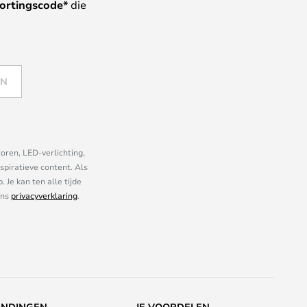
ortingscode*
die
EN
oren, LED-verlichting,
piratieve content. Als
Je kan ten alle tijde
ons
privacyverklaring
.
ENDINGEN
JE VOORDELEN